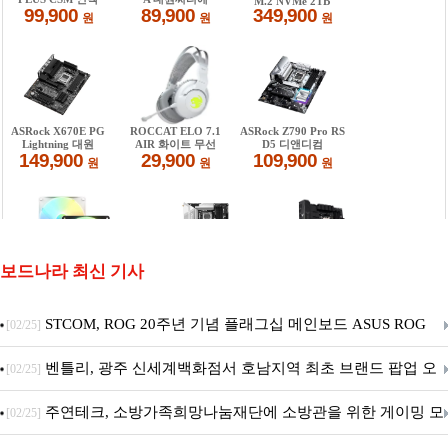
보드나라 최신 기사
STCOM, ROG 20주년 기념 플래그십 메인보드 ASUS ROG
[02/25]
Crosshair X870E EDITION 20 국내 출시 예정
벤틀리, 광주 신세계백화점서 호남지역 최초 브랜드 팝업 오
[02/25]
픈
주연테크, 소방가족희망나눔재단에 소방관을 위한 게이밍 모
[02/25]