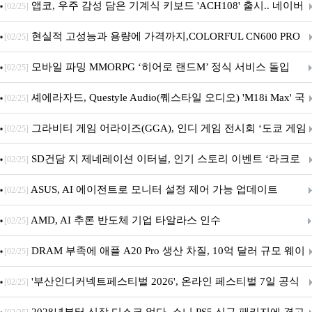
니터·스마트 펫 침대 기부
앱코, 우주 감성 담은 기계식 키보드 'ACH108' 출시.. 네이버
[02/25]
브랜드데이 기획전 진행
현실적 고성능과 용량에 가격까지,COLORFUL CN600 PRO
[02/25]
M.2 NVMe 디앤디컴 1TB
모바일 파밍 MMORPG ‘히어로 랜드M’ 정식 서비스 돌입
[02/25]
셰에라자드, Questyle Audio(퀘스타일 오디오) 'M18i Max' 국
[02/25]
내 정식 출시
그라비티 게임 어라이즈(GGA), 인디 게임 전시회 ‘도쿄 게임
[02/25]
던전 13’ 참가!
SD건담 지 제네레이션 이터널, 인기 스토리 이벤트 ‘라크로
[02/25]
아의 용사’ 재개최 및 풍성한 기념 이벤트 실시!
ASUS, AI 에이전트로 모니터 설정 제어 가능 업데이트
[02/25]
AMD, AI 추론 반도체 기업 타알라스 인수
[02/25]
DRAM 부족에 애플 A20 Pro 생산 차질, 10억 달러 규모 웨이
[02/25]
퍼 대기
'부산인디커넥트페스티벌 2026', 온라인 페스티벌 7일 공식
[02/25]
개막... 22일간 진행