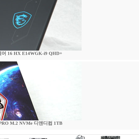
16 HX E14WGK-i9 QHD+
 PRO M.2 NVMe 디앤디컴 1TB