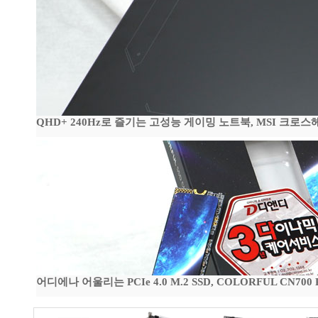
QHD+ 240Hz로 즐기는 고성능 게이밍 노트북, MSI 크로스헤어 
어디에나 어울리는 PCIe 4.0 M.2 SSD, COLORFUL CN700