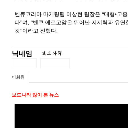
벤큐코리아 마케팅팀 이상현 팀장은 “대형•고중
다”며, “벤큐 에르고암은 뛰어난 지지력과 유연
것”이라고 전했다.
닉네임
비회원
보드나라 많이 본 뉴스