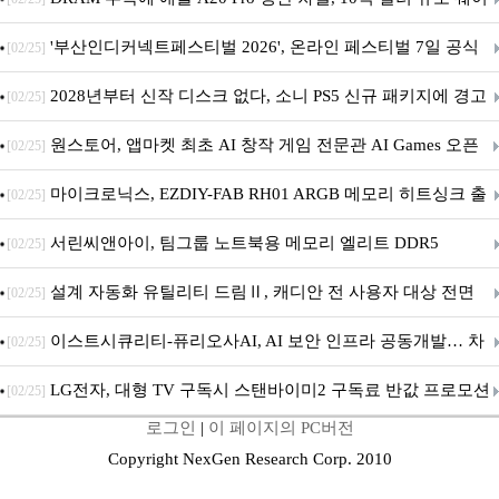
퍼 대기
'부산인디커넥트페스티벌 2026', 온라인 페스티벌 7일 공식
[02/25]
개막... 22일간 진행
2028년부터 신작 디스크 없다, 소니 PS5 신규 패키지에 경고
[02/25]
문 추가
원스토어, 앱마켓 최초 AI 창작 게임 전문관 AI Games 오픈
[02/25]
마이크로닉스, EZDIY-FAB RH01 ARGB 메모리 히트싱크 출
[02/25]
시
서린씨앤아이, 팀그룹 노트북용 메모리 엘리트 DDR5
[02/25]
5600MHz 16GB 출시
설계 자동화 유틸리티 드림Ⅱ, 캐디안 전 사용자 대상 전면
[02/25]
무상 배포
이스트시큐리티-퓨리오사AI, AI 보안 인프라 공동개발… 차
[02/25]
세대 AI 보안 플랫폼 구축
LG전자, 대형 TV 구독시 스탠바이미2 구독료 반값 프로모션
[02/25]
로그인
|
이 페이지의 PC버전
Copyright NexGen Research Corp. 2010