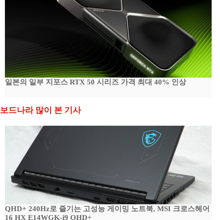
일본의 일부 지포스 RTX 50 시리즈 가격 최대 40% 인상
보드나라 많이 본 기사
QHD+ 240Hz로 즐기는 고성능 게이밍 노트북, MSI 크로스헤어
16 HX E14WGK-i9 QHD+