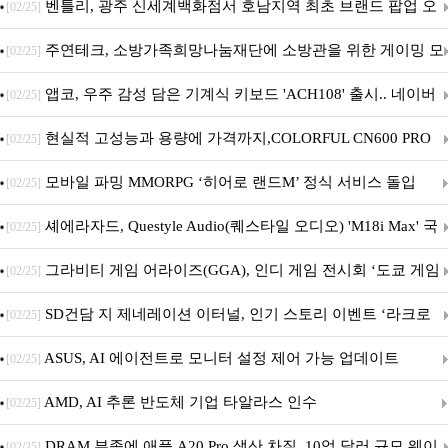
Crosshair X870E EDITION 20 국내 출시 예정
벤틀리, 광주 신세계백화점서 호남지역 최초 브랜드 팝업 오
[02/25]
픈
주연테크, 소방가족희망나눔재단에 소방관을 위한 게이밍 모
[02/25]
니터·스마트 펫 침대 기부
앱코, 우주 감성 담은 기계식 키보드 'ACH108' 출시.. 네이버
[02/25]
브랜드데이 기획전 진행
현실적 고성능과 용량에 가격까지,COLORFUL CN600 PRO
[02/25]
M.2 NVMe 디앤디컴 1TB
모바일 파밍 MMORPG ‘히어로 랜드M’ 정식 서비스 돌입
[02/25]
셰에라자드, Questyle Audio(퀘스타일 오디오) 'M18i Max' 국
[02/25]
내 정식 출시
그라비티 게임 어라이즈(GGA), 인디 게임 전시회 ‘도쿄 게임
[02/25]
던전 13’ 참가!
SD건담 지 제네레이션 이터널, 인기 스토리 이벤트 ‘라크로
[02/25]
아의 용사’ 재개최 및 풍성한 기념 이벤트 실시!
ASUS, AI 에이전트로 모니터 설정 제어 가능 업데이트
[02/25]
AMD, AI 추론 반도체 기업 타알라스 인수
[02/25]
DRAM 부족에 애플 A20 Pro 생산 차질, 10억 달러 규모 웨이
[02/25]