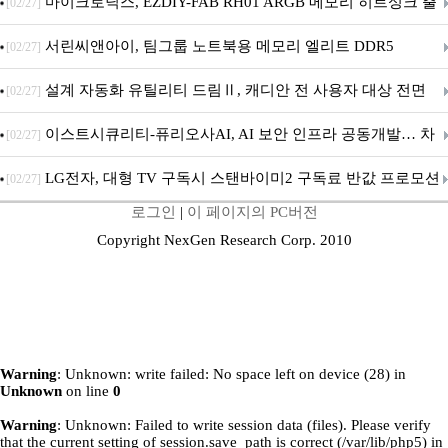
마이크로닉스, EZDIY-FAB RH01 ARGB 메모리 히트싱크 출
[02/27]
시
서린씨앤아이, 팀그룹 노트북용 메모리 엘리트 DDR5
[02/27]
5600MHz 16GB 출시
설계 자동화 유틸리티 드림Ⅱ, 캐디안 전 사용자 대상 전면
[02/27]
무상 배포
이스트시큐리티-퓨리오사AI, AI 보안 인프라 공동개발… 차
[02/27]
세대 AI 보안 플랫폼 구축
LG전자, 대형 TV 구독시 스탠바이미2 구독료 반값 프로모션
[02/27]
로그인
|
이 페이지의 PC버전
Copyright NexGen Research Corp. 2010
Warning
: Unknown: write failed: No space left on device (28) in
Unknown
on line
0
Warning
: Unknown: Failed to write session data (files). Please verify
that the current setting of session.save_path is correct (/var/lib/php5) in