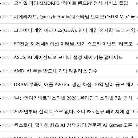
M.2 NVMe 디앤디컴 1TB
모바일 파밍 MMORPG ‘히어로 랜드M’ 정식 서비스 돌입
[02/27]
셰에라자드, Questyle Audio(퀘스타일 오디오) 'M18i Max' 국
[02/27]
내 정식 출시
그라비티 게임 어라이즈(GGA), 인디 게임 전시회 ‘도쿄 게임
[02/27]
던전 13’ 참가!
SD건담 지 제네레이션 이터널, 인기 스토리 이벤트 ‘라크로
[02/27]
아의 용사’ 재개최 및 풍성한 기념 이벤트 실시!
ASUS, AI 에이전트로 모니터 설정 제어 가능 업데이트
[02/27]
AMD, AI 추론 반도체 기업 타알라스 인수
[02/27]
DRAM 부족에 애플 A20 Pro 생산 차질, 10억 달러 규모 웨이
[02/27]
퍼 대기
'부산인디커넥트페스티벌 2026', 온라인 페스티벌 7일 공식
[02/27]
개막... 22일간 진행
2028년부터 신작 디스크 없다, 소니 PS5 신규 패키지에 경고
[02/27]
문 추가
원스토어, 앱마켓 최초 AI 창작 게임 전문관 AI Games 오픈
[02/27]