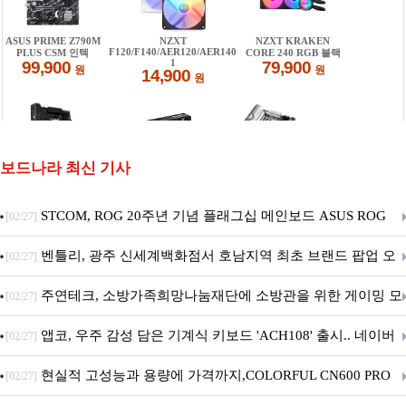
보드나라 최신 기사
STCOM, ROG 20주년 기념 플래그십 메인보드 ASUS ROG
[02/27]
Crosshair X870E EDITION 20 국내 출시 예정
벤틀리, 광주 신세계백화점서 호남지역 최초 브랜드 팝업 오
[02/27]
픈
주연테크, 소방가족희망나눔재단에 소방관을 위한 게이밍 모
[02/27]
니터·스마트 펫 침대 기부
앱코, 우주 감성 담은 기계식 키보드 'ACH108' 출시.. 네이버
[02/27]
브랜드데이 기획전 진행
현실적 고성능과 용량에 가격까지,COLORFUL CN600 PRO
[02/27]