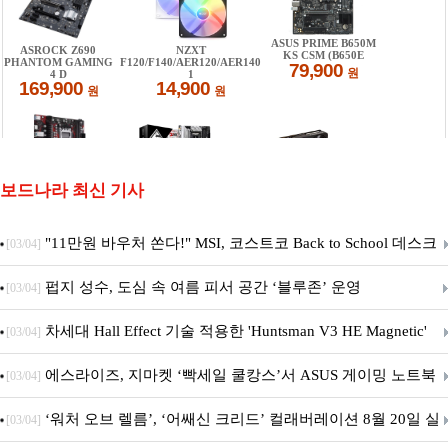
보드나라 최신 기사
"11만원 바우처 쏜다!" MSI, 코스트코 Back to School 데스크
[03/04]
탑 프로모션 진행
펍지 성수, 도심 속 여름 피서 공간 ‘블루존’ 운영
[03/04]
차세대 Hall Effect 기술 적용한 'Huntsman V3 HE Magnetic'
[03/04]
시리즈 출시
에스라이즈, 지마켓 ‘빡세일 쿨캉스’서 ASUS 게이밍 노트북
[03/04]
특별 프로모션 진행
‘워처 오브 렐름’, ‘어쌔신 크리드’ 컬래버레이션 8월 20일 실
[03/04]