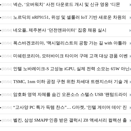
시
넥슨, ‘오버워치’ 사전 다운로드 개시 및 신규 영웅 ‘디몬
[03/04]
(D.Mon)’ 공개!
노르딕의 nRF9151, 위성 및 셀룰러 IoT 기반 새로운 차원의
[03/04]
커넥티드 기기 개발 지원
네오플, 제주본사 ‘던전앤파이터’ 집중 채용 실시
[03/04]
폭스바겐코리아, '맥시멀리스트의 공항 가는 길 with 아틀라
[03/04]
스' 이벤트 실시
미쉐린코리아, 모터바이크 타이어 구매 고객 대상 경품 이벤
[03/04]
트 진행
인텔 노바레이크-S 고성능 iGPU, 실제 전력 소모는 65W 아닌
[03/04]
40W?
TSMC, 1nm 이하 공정 구현 위한 차세대 트랜지스터 기술 개
[03/04]
발
암호화 영역 자체를 숨긴 오픈소스 스텔스 USB '팬텀드라이
[03/04]
브' 공개
“고사양 PC 특가 득템 찬스”… G마켓, '인텔 게이머 데이' 진
[03/04]
행
벨킨, 삼성 SMAPP 인증 받은 갤럭시 Z8 액세서리 컬렉션 출
[03/04]