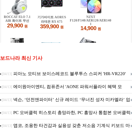
보드나라 최신 기사
피아노 모티브 보이스레코드 블루투스 스피커 'HR-VR220'
[04/13]
출시
에이원아이엔티, 컴퓨존서 'AONE 파워서플라이 혜택 모
[04/13]
음.ZIP' 이벤트 진행
넥슨, ‘던전앤파이터’ 신규 레이드 ‘무너진 성자 미카엘라’ 업
[04/13]
데이트!
PC 오버클럭 히스토리 총망라한, PC 흥망사 통합본 오버클럭
[04/13]
특집(1-4편)
앱코, 조용한 타건감과 실용성 갖춘 저소음 기계식 키보드 마
[04/13]