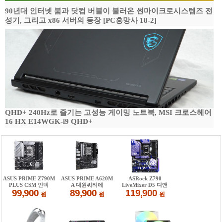
90년대 인터넷 붐과 닷컴 버블이 불러온 썬마이크로시스템즈 전
성기, 그리고 x86 서버의 등장 [PC흥망사 18-2]
QHD+ 240Hz로 즐기는 고성능 게이밍 노트북, MSI 크로스헤어
16 HX E14WGK-i9 QHD+