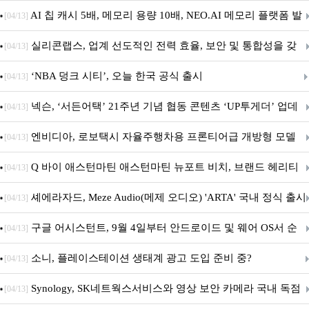
우스 세트 'KM580' 출시
AI 칩 캐시 5배, 메모리 용량 10배, NEO.AI 메모리 플랫폼 발
[04/13]
표
실리콘랩스, 업계 선도적인 전력 효율, 보안 및 통합성을 갖
[04/13]
춘 초저전력 블루투스 LE SoC ‘BG2B’ 공개
‘NBA 덩크 시티’, 오늘 한국 공식 출시
[04/13]
넥슨, ‘서든어택’ 21주년 기념 협동 콘텐츠 ‘UP투게더’ 업데
[04/13]
이트
엔비디아, 로보택시 자율주행차용 프론티어급 개방형 모델
[04/13]
‘알파마요 2 슈퍼’ 상업적 이용 가능
Q 바이 애스턴마틴 애스턴마틴 뉴포트 비치, 브랜드 헤리티
[04/13]
지 담은 ‘헤리티지 에디션 컬렉션’ 공개
셰에라자드, Meze Audio(메제 오디오) 'ARTA' 국내 정식 출시
[04/13]
구글 어시스턴트, 9월 4일부터 안드로이드 및 웨어 OS서 순
[04/13]
차 서비스 종료
소니, 플레이스테이션 생태계 광고 도입 준비 중?
[04/13]
Synology, SK네트웍스서비스와 영상 보안 카메라 국내 독점
[04/13]