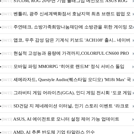
STCOM, ROG 20주년 기념 플래그십 메인보드 ASUS ROG
[04/15]
Crosshair X870E EDITION 20 국내 출시 예정
벤틀리, 광주 신세계백화점서 호남지역 최초 브랜드 팝업 오
[04/15]
픈
주연테크, 소방가족희망나눔재단에 소방관을 위한 게이밍 모
[04/15]
니터·스마트 펫 침대 기부
앱코, 우주 감성 담은 기계식 키보드 'ACH108' 출시.. 네이버
[04/15]
브랜드데이 기획전 진행
현실적 고성능과 용량에 가격까지,COLORFUL CN600 PRO
[04/15]
M.2 NVMe 디앤디컴 1TB
모바일 파밍 MMORPG ‘히어로 랜드M’ 정식 서비스 돌입
[04/15]
셰에라자드, Questyle Audio(퀘스타일 오디오) 'M18i Max' 국
[04/15]
내 정식 출시
그라비티 게임 어라이즈(GGA), 인디 게임 전시회 ‘도쿄 게임
[04/15]
던전 13’ 참가!
SD건담 지 제네레이션 이터널, 인기 스토리 이벤트 ‘라크로
[04/15]
아의 용사’ 재개최 및 풍성한 기념 이벤트 실시!
ASUS, AI 에이전트로 모니터 설정 제어 가능 업데이트
[04/15]
AMD, AI 추론 반도체 기업 타알라스 인수
[04/15]