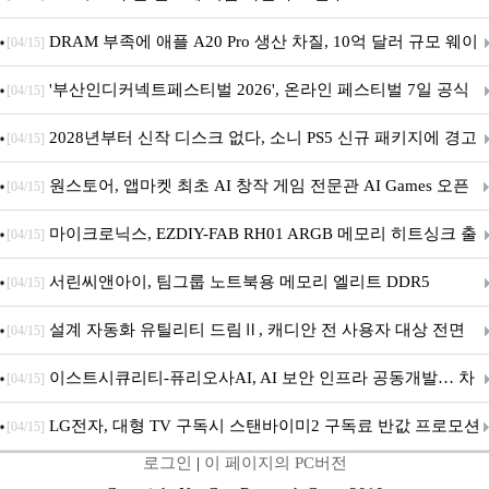
DRAM 부족에 애플 A20 Pro 생산 차질, 10억 달러 규모 웨이
[04/15]
퍼 대기
'부산인디커넥트페스티벌 2026', 온라인 페스티벌 7일 공식
[04/15]
개막... 22일간 진행
2028년부터 신작 디스크 없다, 소니 PS5 신규 패키지에 경고
[04/15]
문 추가
원스토어, 앱마켓 최초 AI 창작 게임 전문관 AI Games 오픈
[04/15]
마이크로닉스, EZDIY-FAB RH01 ARGB 메모리 히트싱크 출
[04/15]
시
서린씨앤아이, 팀그룹 노트북용 메모리 엘리트 DDR5
[04/15]
5600MHz 16GB 출시
설계 자동화 유틸리티 드림Ⅱ, 캐디안 전 사용자 대상 전면
[04/15]
무상 배포
이스트시큐리티-퓨리오사AI, AI 보안 인프라 공동개발… 차
[04/15]
세대 AI 보안 플랫폼 구축
LG전자, 대형 TV 구독시 스탠바이미2 구독료 반값 프로모션
[04/15]
로그인
|
이 페이지의 PC버전