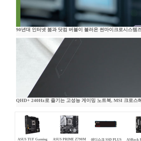
90년대 인터넷 붐과 닷컴 버블이 불러온 썬마이크로시스템즈 전성
QHD+ 240Hz로 즐기는 고성능 게이밍 노트북, MSI 크로스헤어 