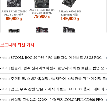
보드나라 최신 기사
STCOM, ROG 20주년 기념 플래그십 메인보드 ASUS ROG
[05/11]
Crosshair X870E EDITION 20 국내 출시 예정
벤틀리, 광주 신세계백화점서 호남지역 최초 브랜드 팝업 오
[05/11]
픈
주연테크, 소방가족희망나눔재단에 소방관을 위한 게이밍 모
[05/11]
니터·스마트 펫 침대 기부
앱코, 우주 감성 담은 기계식 키보드 'ACH108' 출시.. 네이버
[05/11]
브랜드데이 기획전 진행
현실적 고성능과 용량에 가격까지,COLORFUL CN600 PRO
[05/11]