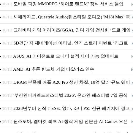
M.2 NVMe 디앤디컴 1TB
모바일 파밍 MMORPG ‘히어로 랜드M’ 정식 서비스 돌입
[05/11]
셰에라자드, Questyle Audio(퀘스타일 오디오) 'M18i Max' 국
[05/11]
내 정식 출시
그라비티 게임 어라이즈(GGA), 인디 게임 전시회 ‘도쿄 게임
[05/11]
던전 13’ 참가!
SD건담 지 제네레이션 이터널, 인기 스토리 이벤트 ‘라크로
[05/11]
아의 용사’ 재개최 및 풍성한 기념 이벤트 실시!
ASUS, AI 에이전트로 모니터 설정 제어 가능 업데이트
[05/11]
AMD, AI 추론 반도체 기업 타알라스 인수
[05/11]
DRAM 부족에 애플 A20 Pro 생산 차질, 10억 달러 규모 웨이
[05/11]
퍼 대기
'부산인디커넥트페스티벌 2026', 온라인 페스티벌 7일 공식
[05/11]
개막... 22일간 진행
2028년부터 신작 디스크 없다, 소니 PS5 신규 패키지에 경고
[05/11]
문 추가
원스토어, 앱마켓 최초 AI 창작 게임 전문관 AI Games 오픈
[05/11]