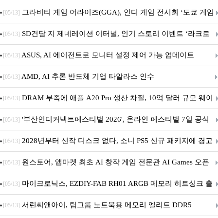
그라비티 게임 어라이즈(GGA), 인디 게임 전시회 ‘도쿄 게임
[05/13]
던전 13’ 참가!
SD건담 지 제네레이션 이터널, 인기 스토리 이벤트 ‘라크로
[05/13]
아의 용사’ 재개최 및 풍성한 기념 이벤트 실시!
ASUS, AI 에이전트로 모니터 설정 제어 가능 업데이트
[05/13]
AMD, AI 추론 반도체 기업 타알라스 인수
[05/13]
DRAM 부족에 애플 A20 Pro 생산 차질, 10억 달러 규모 웨이
[05/13]
퍼 대기
'부산인디커넥트페스티벌 2026', 온라인 페스티벌 7일 공식
[05/13]
개막... 22일간 진행
2028년부터 신작 디스크 없다, 소니 PS5 신규 패키지에 경고
[05/13]
문 추가
원스토어, 앱마켓 최초 AI 창작 게임 전문관 AI Games 오픈
[05/13]
마이크로닉스, EZDIY-FAB RH01 ARGB 메모리 히트싱크 출
[05/13]
시
서린씨앤아이, 팀그룹 노트북용 메모리 엘리트 DDR5
[05/13]