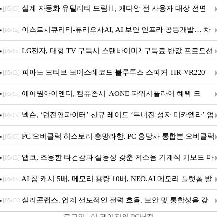
5600MHz 16GB 출시
설계 자동화 유틸리티 드림Ⅱ, 캐디안 전 사용자 대상 전면
[05/13]
무상 배포
이스트시큐리티-퓨리오사AI, AI 보안 인프라 공동개발… 차
[05/13]
세대 AI 보안 플랫폼 구축
LG전자, 대형 TV 구독시 스탠바이미2 구독료 반값 프로모션
[05/13]
피아노 모티브 보이스레코드 블루투스 스피커 'HR-VR220'
[05/13]
출시
에이원아이엔티, 컴퓨존서 'AONE 파워서플라이 혜택 모
[05/13]
음.ZIP' 이벤트 진행
넥슨, ‘던전앤파이터’ 신규 레이드 ‘무너진 성자 미카엘라’ 업
[05/13]
데이트!
PC 오버클럭 히스토리 총망라한, PC 흥망사 통합본 오버클럭
[05/13]
특집(1-4편)
앱코, 조용한 타건감과 실용성 갖춘 저소음 기계식 키보드 마
[05/13]
우스 세트 'KM580' 출시
AI 칩 캐시 5배, 메모리 용량 10배, NEO.AI 메모리 플랫폼 발
[05/13]
표
실리콘랩스, 업계 선도적인 전력 효율, 보안 및 통합성을 갖
[05/13]
로그인
|
이 페이지의 PC버전