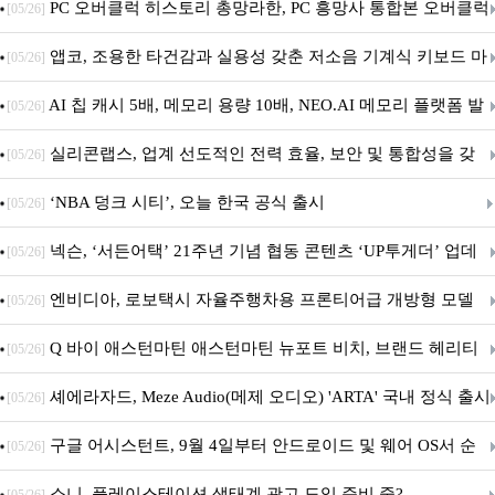
데이트!
PC 오버클럭 히스토리 총망라한, PC 흥망사 통합본 오버클럭
[05/26]
특집(1-4편)
앱코, 조용한 타건감과 실용성 갖춘 저소음 기계식 키보드 마
[05/26]
우스 세트 'KM580' 출시
AI 칩 캐시 5배, 메모리 용량 10배, NEO.AI 메모리 플랫폼 발
[05/26]
표
실리콘랩스, 업계 선도적인 전력 효율, 보안 및 통합성을 갖
[05/26]
춘 초저전력 블루투스 LE SoC ‘BG2B’ 공개
‘NBA 덩크 시티’, 오늘 한국 공식 출시
[05/26]
넥슨, ‘서든어택’ 21주년 기념 협동 콘텐츠 ‘UP투게더’ 업데
[05/26]
이트
엔비디아, 로보택시 자율주행차용 프론티어급 개방형 모델
[05/26]
‘알파마요 2 슈퍼’ 상업적 이용 가능
Q 바이 애스턴마틴 애스턴마틴 뉴포트 비치, 브랜드 헤리티
[05/26]
지 담은 ‘헤리티지 에디션 컬렉션’ 공개
셰에라자드, Meze Audio(메제 오디오) 'ARTA' 국내 정식 출시
[05/26]
구글 어시스턴트, 9월 4일부터 안드로이드 및 웨어 OS서 순
[05/26]
차 서비스 종료
소니, 플레이스테이션 생태계 광고 도입 준비 중?