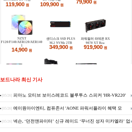
보드나라 최신 기사
피아노 모티브 보이스레코드 블루투스 스피커 'HR-VR220'
[05/26]
출시
에이원아이엔티, 컴퓨존서 'AONE 파워서플라이 혜택 모
[05/26]
음.ZIP' 이벤트 진행
넥슨, ‘던전앤파이터’ 신규 레이드 ‘무너진 성자 미카엘라’ 업
[05/26]