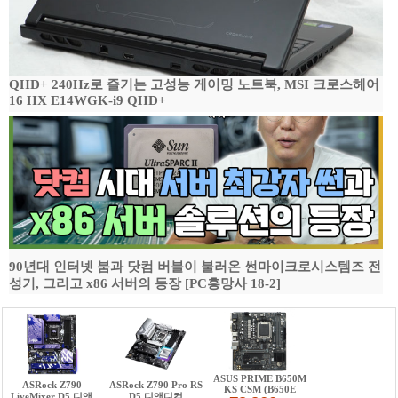
QHD+ 240Hz로 즐기는 고성능 게이밍 노트북, MSI 크로스헤어
16 HX E14WGK-i9 QHD+
90년대 인터넷 붐과 닷컴 버블이 불러온 썬마이크로시스템즈 전
성기, 그리고 x86 서버의 등장 [PC흥망사 18-2]