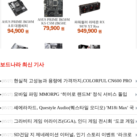
보드나라 최신 기사
현실적 고성능과 용량에 가격까지,COLORFUL CN600 PRO
[05/27]
M.2 NVMe 디앤디컴 1TB
모바일 파밍 MMORPG ‘히어로 랜드M’ 정식 서비스 돌입
[05/27]
셰에라자드, Questyle Audio(퀘스타일 오디오) 'M18i Max' 국
[05/27]
내 정식 출시
그라비티 게임 어라이즈(GGA), 인디 게임 전시회 ‘도쿄 게임
[05/27]
던전 13’ 참가!
SD건담 지 제네레이션 이터널, 인기 스토리 이벤트 ‘라크로
[05/27]