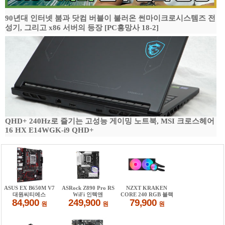
90년대 인터넷 붐과 닷컴 버블이 불러온 썬마이크로시스템즈 전
성기, 그리고 x86 서버의 등장 [PC흥망사 18-2]
QHD+ 240Hz로 즐기는 고성능 게이밍 노트북, MSI 크로스헤어
16 HX E14WGK-i9 QHD+