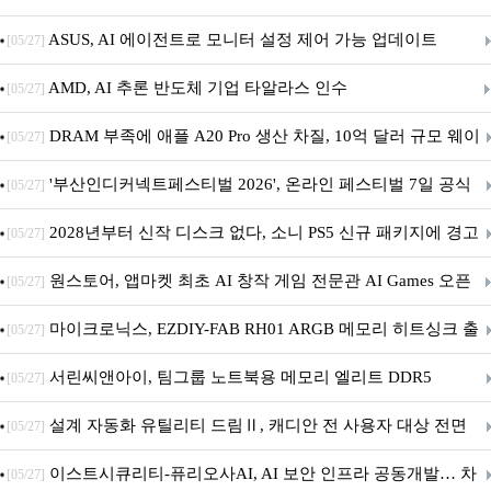
아의 용사’ 재개최 및 풍성한 기념 이벤트 실시!
ASUS, AI 에이전트로 모니터 설정 제어 가능 업데이트
[05/27]
AMD, AI 추론 반도체 기업 타알라스 인수
[05/27]
DRAM 부족에 애플 A20 Pro 생산 차질, 10억 달러 규모 웨이
[05/27]
퍼 대기
'부산인디커넥트페스티벌 2026', 온라인 페스티벌 7일 공식
[05/27]
개막... 22일간 진행
2028년부터 신작 디스크 없다, 소니 PS5 신규 패키지에 경고
[05/27]
문 추가
원스토어, 앱마켓 최초 AI 창작 게임 전문관 AI Games 오픈
[05/27]
마이크로닉스, EZDIY-FAB RH01 ARGB 메모리 히트싱크 출
[05/27]
시
서린씨앤아이, 팀그룹 노트북용 메모리 엘리트 DDR5
[05/27]
5600MHz 16GB 출시
설계 자동화 유틸리티 드림Ⅱ, 캐디안 전 사용자 대상 전면
[05/27]
무상 배포
이스트시큐리티-퓨리오사AI, AI 보안 인프라 공동개발… 차
[05/27]