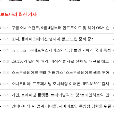
보드나라 최신 기사
구글 어시스턴트, 9월 4일부터 안드로이드 및 웨어 OS서 순
[05/28]
차 서비스 종료
소니, 플레이스테이션 생태계 광고 도입 준비 중?
[05/28]
Synology, SK네트웍스서비스와 영상 보안 카메라 국내 독점
[05/28]
판매 파트너십 체결
EA 550억 달러에 매각, 비상장 회사로 전환 및 대규모 해고
[05/28]
전망
스노우플레이크 연례 컨퍼런스 ‘스노우플레이크 월드 투어
[05/28]
서울’ 개최
소니코리아, 프로페셔널 모니터링 이어폰 ‘IER-M500’ 출시
[05/28]
가민, 트레이닝 플랫폼 '트레이닝픽스' 및 '트레인히로익' 인
[05/28]
수로 선수와 코치에 맞춤형 훈련 지원 확대
엔비디아와 AI 업계 리더들, 사이버보안 투명성 강화를 위한
[05/28]