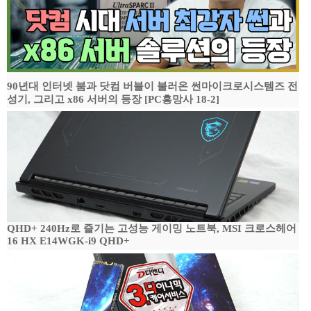
90년대 인터넷 붐과 닷컴 버블이 불러온 썬마이크로시스템즈 전
성기, 그리고 x86 서버의 등장 [PC흥망사 18-2]
QHD+ 240Hz로 즐기는 고성능 게이밍 노트북, MSI 크로스헤어
16 HX E14WGK-i9 QHD+