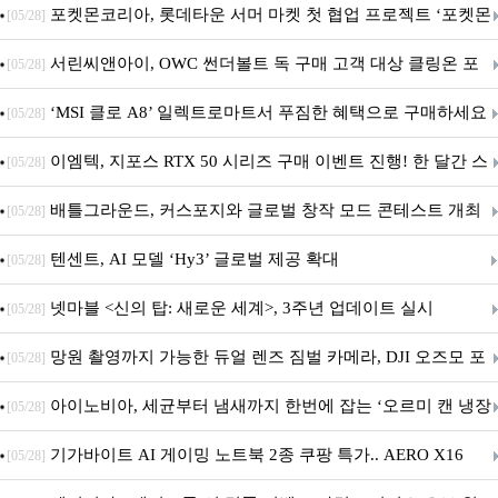
SAFE 가이드라인 제안
포켓몬코리아, 롯데타운 서머 마켓 첫 협업 프로젝트 ‘포켓몬
[05/28]
별빛낙원’ 개최
서린씨앤아이, OWC 썬더볼트 독 구매 고객 대상 클링온 포
[05/28]
트 고정 홀더 증정 이벤트 앵콜 연장 진행
‘MSI 클로 A8’ 일렉트로마트서 푸짐한 혜택으로 구매하세요
[05/28]
이엠텍, 지포스 RTX 50 시리즈 구매 이벤트 진행! 한 달간 스
[05/28]
팀 월렛부터 PALIT 지포스 RTX 5060 DUAL까지 증정
배틀그라운드, 커스포지와 글로벌 창작 모드 콘테스트 개최
[05/28]
텐센트, AI 모델 ‘Hy3’ 글로벌 제공 확대
[05/28]
넷마블 <신의 탑: 새로운 세계>, 3주년 업데이트 실시
[05/28]
망원 촬영까지 가능한 듀얼 렌즈 짐벌 카메라, DJI 오즈모 포
[05/28]
켓 4P
아이노비아, 세균부터 냄새까지 한번에 잡는 ‘오르미 캔 냉장
[05/28]
고 살균 탈취기’ 출시
기가바이트 AI 게이밍 노트북 2종 쿠팡 특가.. AERO X16
[05/28]