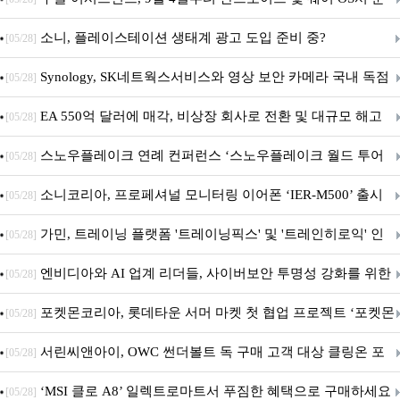
차 서비스 종료
소니, 플레이스테이션 생태계 광고 도입 준비 중?
[05/28]
Synology, SK네트웍스서비스와 영상 보안 카메라 국내 독점
[05/28]
판매 파트너십 체결
EA 550억 달러에 매각, 비상장 회사로 전환 및 대규모 해고
[05/28]
전망
스노우플레이크 연례 컨퍼런스 ‘스노우플레이크 월드 투어
[05/28]
서울’ 개최
소니코리아, 프로페셔널 모니터링 이어폰 ‘IER-M500’ 출시
[05/28]
가민, 트레이닝 플랫폼 '트레이닝픽스' 및 '트레인히로익' 인
[05/28]
수로 선수와 코치에 맞춤형 훈련 지원 확대
엔비디아와 AI 업계 리더들, 사이버보안 투명성 강화를 위한
[05/28]
SAFE 가이드라인 제안
포켓몬코리아, 롯데타운 서머 마켓 첫 협업 프로젝트 ‘포켓몬
[05/28]
별빛낙원’ 개최
서린씨앤아이, OWC 썬더볼트 독 구매 고객 대상 클링온 포
[05/28]
트 고정 홀더 증정 이벤트 앵콜 연장 진행
‘MSI 클로 A8’ 일렉트로마트서 푸짐한 혜택으로 구매하세요
[05/28]