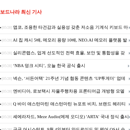
보드나라 최신 기사
앱코, 조용한 타건감과 실용성 갖춘 저소음 기계식 키보드 마
[05/28]
우스 세트 'KM580' 출시
AI 칩 캐시 5배, 메모리 용량 10배, NEO.AI 메모리 플랫폼 발
[05/28]
표
실리콘랩스, 업계 선도적인 전력 효율, 보안 및 통합성을 갖
[05/28]
춘 초저전력 블루투스 LE SoC ‘BG2B’ 공개
‘NBA 덩크 시티’, 오늘 한국 공식 출시
[05/28]
넥슨, ‘서든어택’ 21주년 기념 협동 콘텐츠 ‘UP투게더’ 업데
[05/28]
이트
엔비디아, 로보택시 자율주행차용 프론티어급 개방형 모델
[05/28]
‘알파마요 2 슈퍼’ 상업적 이용 가능
Q 바이 애스턴마틴 애스턴마틴 뉴포트 비치, 브랜드 헤리티
[05/28]
지 담은 ‘헤리티지 에디션 컬렉션’ 공개
셰에라자드, Meze Audio(메제 오디오) 'ARTA' 국내 정식 출시
[05/28]
구글 어시스턴트, 9월 4일부터 안드로이드 및 웨어 OS서 순
[05/28]