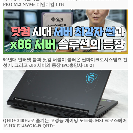
PRO M.2 NVMe 디앤디컴 1TB
90년대 인터넷 붐과 닷컴 버블이 불러온 썬마이크로시스템즈 전
성기, 그리고 x86 서버의 등장 [PC흥망사 18-2]
QHD+ 240Hz로 즐기는 고성능 게이밍 노트북, MSI 크로스헤어
16 HX E14WGK-i9 QHD+