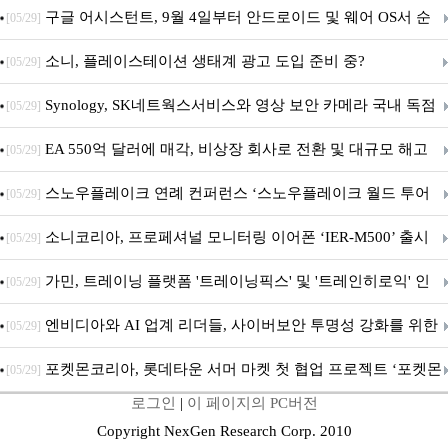
구글 어시스턴트, 9월 4일부터 안드로이드 및 웨어 OS서 순
[05/29]
차 서비스 종료
소니, 플레이스테이션 생태계 광고 도입 준비 중?
[05/29]
Synology, SK네트웍스서비스와 영상 보안 카메라 국내 독점
[05/29]
판매 파트너십 체결
EA 550억 달러에 매각, 비상장 회사로 전환 및 대규모 해고
[05/29]
전망
스노우플레이크 연례 컨퍼런스 ‘스노우플레이크 월드 투어
[05/29]
서울’ 개최
소니코리아, 프로페셔널 모니터링 이어폰 ‘IER-M500’ 출시
[05/29]
가민, 트레이닝 플랫폼 '트레이닝픽스' 및 '트레인히로익' 인
[05/29]
수로 선수와 코치에 맞춤형 훈련 지원 확대
엔비디아와 AI 업계 리더들, 사이버보안 투명성 강화를 위한
[05/29]
SAFE 가이드라인 제안
포켓몬코리아, 롯데타운 서머 마켓 첫 협업 프로젝트 ‘포켓몬
[05/29]
로그인
|
이 페이지의 PC버전
별빛낙원’ 개최
Copyright NexGen Research Corp. 2010