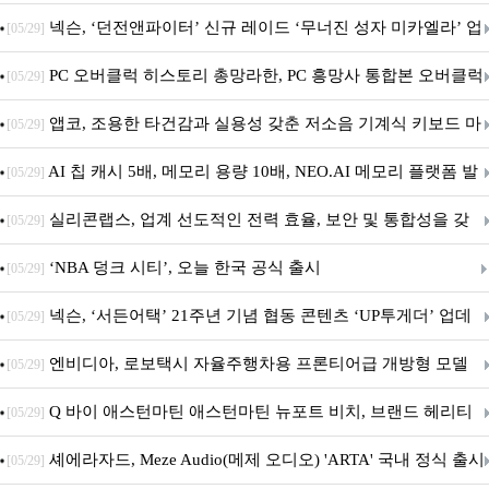
음.ZIP' 이벤트 진행
넥슨, ‘던전앤파이터’ 신규 레이드 ‘무너진 성자 미카엘라’ 업
[05/29]
데이트!
PC 오버클럭 히스토리 총망라한, PC 흥망사 통합본 오버클럭
[05/29]
특집(1-4편)
앱코, 조용한 타건감과 실용성 갖춘 저소음 기계식 키보드 마
[05/29]
우스 세트 'KM580' 출시
AI 칩 캐시 5배, 메모리 용량 10배, NEO.AI 메모리 플랫폼 발
[05/29]
표
실리콘랩스, 업계 선도적인 전력 효율, 보안 및 통합성을 갖
[05/29]
춘 초저전력 블루투스 LE SoC ‘BG2B’ 공개
‘NBA 덩크 시티’, 오늘 한국 공식 출시
[05/29]
넥슨, ‘서든어택’ 21주년 기념 협동 콘텐츠 ‘UP투게더’ 업데
[05/29]
이트
엔비디아, 로보택시 자율주행차용 프론티어급 개방형 모델
[05/29]
‘알파마요 2 슈퍼’ 상업적 이용 가능
Q 바이 애스턴마틴 애스턴마틴 뉴포트 비치, 브랜드 헤리티
[05/29]
지 담은 ‘헤리티지 에디션 컬렉션’ 공개
셰에라자드, Meze Audio(메제 오디오) 'ARTA' 국내 정식 출시
[05/29]