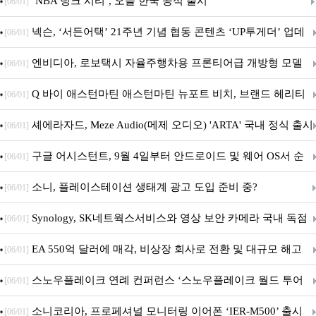
춘 초저전력 블루투스 LE SoC ‘BG2B’ 공개
‘NBA 덩크 시티’, 오늘 한국 공식 출시
[06/01]
넥슨, ‘서든어택’ 21주년 기념 협동 콘텐츠 ‘UP투게더’ 업데
[06/01]
이트
엔비디아, 로보택시 자율주행차용 프론티어급 개방형 모델
[06/01]
‘알파마요 2 슈퍼’ 상업적 이용 가능
Q 바이 애스턴마틴 애스턴마틴 뉴포트 비치, 브랜드 헤리티
[06/01]
지 담은 ‘헤리티지 에디션 컬렉션’ 공개
셰에라자드, Meze Audio(메제 오디오) 'ARTA' 국내 정식 출시
[06/01]
구글 어시스턴트, 9월 4일부터 안드로이드 및 웨어 OS서 순
[06/01]
차 서비스 종료
소니, 플레이스테이션 생태계 광고 도입 준비 중?
[06/01]
Synology, SK네트웍스서비스와 영상 보안 카메라 국내 독점
[06/01]
판매 파트너십 체결
EA 550억 달러에 매각, 비상장 회사로 전환 및 대규모 해고
[06/01]
전망
스노우플레이크 연례 컨퍼런스 ‘스노우플레이크 월드 투어
[06/01]
서울’ 개최
소니코리아, 프로페셔널 모니터링 이어폰 ‘IER-M500’ 출시
[06/01]