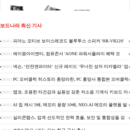
보드나라 최신 기사
피아노 모티브 보이스레코드 블루투스 스피커 'HR-VR220'
[06/01]
출시
에이원아이엔티, 컴퓨존서 'AONE 파워서플라이 혜택 모
[06/01]
음.ZIP' 이벤트 진행
넥슨, ‘던전앤파이터’ 신규 레이드 ‘무너진 성자 미카엘라’ 업
[06/01]
데이트!
PC 오버클럭 히스토리 총망라한, PC 흥망사 통합본 오버클럭
[06/01]
특집(1-4편)
앱코, 조용한 타건감과 실용성 갖춘 저소음 기계식 키보드 마
[06/01]
우스 세트 'KM580' 출시
AI 칩 캐시 5배, 메모리 용량 10배, NEO.AI 메모리 플랫폼 발
[06/01]
표
실리콘랩스, 업계 선도적인 전력 효율, 보안 및 통합성을 갖
[06/01]