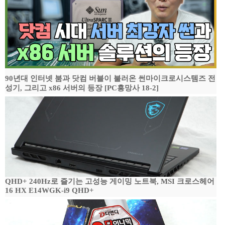
90년대 인터넷 붐과 닷컴 버블이 불러온 썬마이크로시스템즈 전
성기, 그리고 x86 서버의 등장 [PC흥망사 18-2]
QHD+ 240Hz로 즐기는 고성능 게이밍 노트북, MSI 크로스헤어
16 HX E14WGK-i9 QHD+