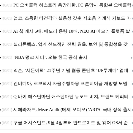
데이트!
PC 오버클럭 히스토리 총망라한, PC 흥망사 통합본 오버클럭
[06/01]
특집(1-4편)
앱코, 조용한 타건감과 실용성 갖춘 저소음 기계식 키보드 마
[06/01]
우스 세트 'KM580' 출시
AI 칩 캐시 5배, 메모리 용량 10배, NEO.AI 메모리 플랫폼 발
[06/01]
표
실리콘랩스, 업계 선도적인 전력 효율, 보안 및 통합성을 갖
[06/01]
춘 초저전력 블루투스 LE SoC ‘BG2B’ 공개
‘NBA 덩크 시티’, 오늘 한국 공식 출시
[06/01]
넥슨, ‘서든어택’ 21주년 기념 협동 콘텐츠 ‘UP투게더’ 업데
[06/01]
이트
엔비디아, 로보택시 자율주행차용 프론티어급 개방형 모델
[06/01]
‘알파마요 2 슈퍼’ 상업적 이용 가능
Q 바이 애스턴마틴 애스턴마틴 뉴포트 비치, 브랜드 헤리티
[06/01]
지 담은 ‘헤리티지 에디션 컬렉션’ 공개
셰에라자드, Meze Audio(메제 오디오) 'ARTA' 국내 정식 출시
[06/01]
구글 어시스턴트, 9월 4일부터 안드로이드 및 웨어 OS서 순
[06/01]