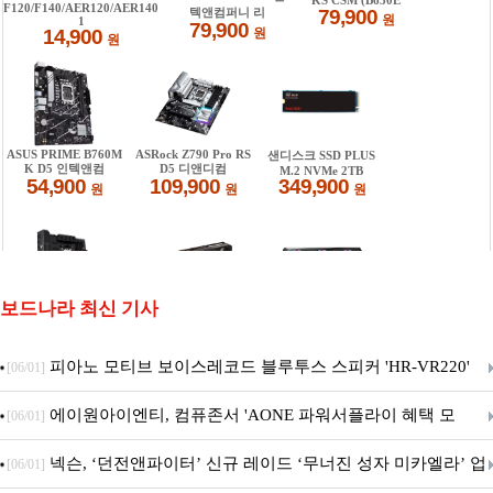
보드나라 최신 기사
피아노 모티브 보이스레코드 블루투스 스피커 'HR-VR220'
[06/01]
출시
에이원아이엔티, 컴퓨존서 'AONE 파워서플라이 혜택 모
[06/01]
음.ZIP' 이벤트 진행
넥슨, ‘던전앤파이터’ 신규 레이드 ‘무너진 성자 미카엘라’ 업
[06/01]