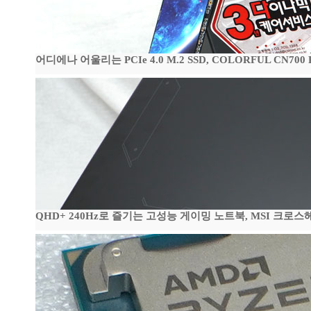
어디에나 어울리는 PCIe 4.0 M.2 SSD, COLORFUL CN700
QHD+ 240Hz로 즐기는 고성능 게이밍 노트북, MSI 크로스헤어 