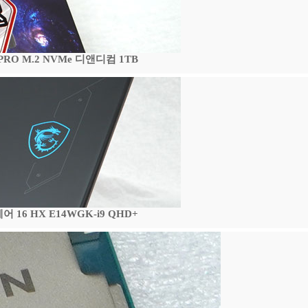
 PRO M.2 NVMe 디앤디컴 1TB
16 HX E14WGK-i9 QHD+