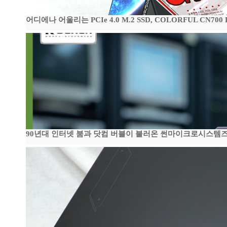
어디에나 어울리는 PCIe 4.0 M.2 SSD, COLORFUL CN700
90년대 인터넷 붐과 닷컴 버블이 불러온 썬마이크로시스템즈 전성