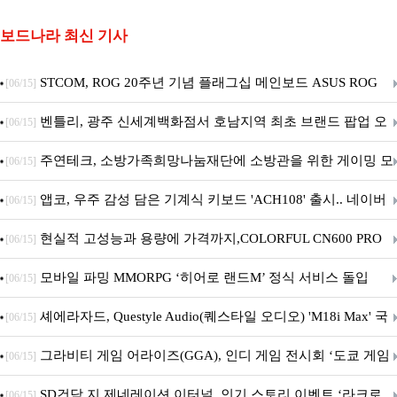
보드나라 최신 기사
STCOM, ROG 20주년 기념 플래그십 메인보드 ASUS ROG
[06/15]
Crosshair X870E EDITION 20 국내 출시 예정
벤틀리, 광주 신세계백화점서 호남지역 최초 브랜드 팝업 오
[06/15]
픈
주연테크, 소방가족희망나눔재단에 소방관을 위한 게이밍 모
[06/15]
니터·스마트 펫 침대 기부
앱코, 우주 감성 담은 기계식 키보드 'ACH108' 출시.. 네이버
[06/15]
브랜드데이 기획전 진행
현실적 고성능과 용량에 가격까지,COLORFUL CN600 PRO
[06/15]
M.2 NVMe 디앤디컴 1TB
모바일 파밍 MMORPG ‘히어로 랜드M’ 정식 서비스 돌입
[06/15]
셰에라자드, Questyle Audio(퀘스타일 오디오) 'M18i Max' 국
[06/15]
내 정식 출시
그라비티 게임 어라이즈(GGA), 인디 게임 전시회 ‘도쿄 게임
[06/15]
던전 13’ 참가!
SD건담 지 제네레이션 이터널, 인기 스토리 이벤트 ‘라크로
[06/15]