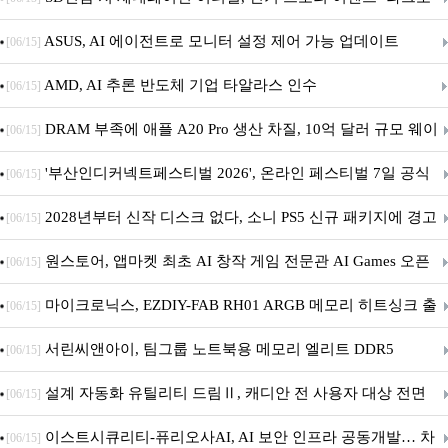
아의 용사’ 재개최 및 풍성한 기념 이벤트 실시!
ASUS, AI 에이전트로 모니터 설정 제어 가능 업데이트
[06/15]
AMD, AI 추론 반도체 기업 타알라스 인수
[06/15]
DRAM 부족에 애플 A20 Pro 생산 차질, 10억 달러 규모 웨이
[06/15]
퍼 대기
'부산인디커넥트페스티벌 2026', 온라인 페스티벌 7일 공식
[06/15]
개막... 22일간 진행
2028년부터 신작 디스크 없다, 소니 PS5 신규 패키지에 경고
[06/15]
문 추가
원스토어, 앱마켓 최초 AI 창작 게임 전문관 AI Games 오픈
[06/15]
마이크로닉스, EZDIY-FAB RH01 ARGB 메모리 히트싱크 출
[06/15]
시
서린씨앤아이, 팀그룹 노트북용 메모리 엘리트 DDR5
[06/15]
5600MHz 16GB 출시
설계 자동화 유틸리티 드림Ⅱ, 캐디안 전 사용자 대상 전면
[06/15]
무상 배포
이스트시큐리티-퓨리오사AI, AI 보안 인프라 공동개발… 차
[06/15]