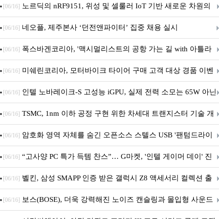
(D.Mon)’ 공개!
노르딕의 nRF9151, 위성 및 셀룰러 IoT 기반 새로운 차원의
[06/16]
커넥티드 기기 개발 지원
네오플, 제주본사 ‘던전앤파이터’ 집중 채용 실시
[06/16]
폭스바겐코리아, '맥시멀리스트의 공항 가는 길 with 아틀라
[06/16]
스' 이벤트 실시
미쉐린코리아, 모터바이크 타이어 구매 고객 대상 경품 이벤
[06/16]
트 진행
인텔 노바레이크-S 고성능 iGPU, 실제 전력 소모는 65W 아닌
[06/16]
40W?
TSMC, 1nm 이하 공정 구현 위한 차세대 트랜지스터 기술 개
[06/16]
발
암호화 영역 자체를 숨긴 오픈소스 스텔스 USB '팬텀드라이
[06/16]
브' 공개
“고사양 PC 특가 득템 찬스”… G마켓, '인텔 게이머 데이' 진
[06/16]
행
벨킨, 삼성 SMAPP 인증 받은 갤럭시 Z8 액세서리 컬렉션 출
[06/16]
시
보스(BOSE), 더욱 강력해진 노이즈 캔슬링과 몰입형 사운드
[06/16]