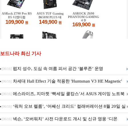
보드나라 최신 기사
펍지 성수, 도심 속 여름 피서 공간 ‘블루존’ 운영
[06/16]
차세대 Hall Effect 기술 적용한 'Huntsman V3 HE Magnetic'
[06/16]
시리즈 출시
에스라이즈, 지마켓 ‘빡세일 쿨캉스’서 ASUS 게이밍 노트북
[06/16]
특별 프로모션 진행
‘워처 오브 렐름’, ‘어쌔신 크리드’ 컬래버레이션 8월 20일 실
[06/16]
시
넥슨, ‘오버워치’ 사전 다운로드 개시 및 신규 영웅 ‘디몬
[06/16]