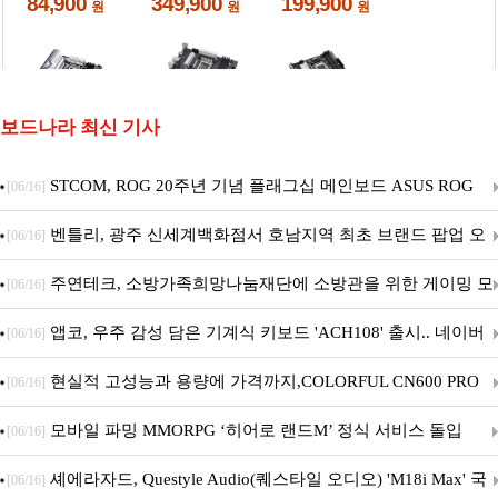
보드나라 최신 기사
STCOM, ROG 20주년 기념 플래그십 메인보드 ASUS ROG
[06/16]
Crosshair X870E EDITION 20 국내 출시 예정
벤틀리, 광주 신세계백화점서 호남지역 최초 브랜드 팝업 오
[06/16]
픈
주연테크, 소방가족희망나눔재단에 소방관을 위한 게이밍 모
[06/16]
니터·스마트 펫 침대 기부
앱코, 우주 감성 담은 기계식 키보드 'ACH108' 출시.. 네이버
[06/16]
브랜드데이 기획전 진행
현실적 고성능과 용량에 가격까지,COLORFUL CN600 PRO
[06/16]
M.2 NVMe 디앤디컴 1TB
모바일 파밍 MMORPG ‘히어로 랜드M’ 정식 서비스 돌입
[06/16]
셰에라자드, Questyle Audio(퀘스타일 오디오) 'M18i Max' 국
[06/16]