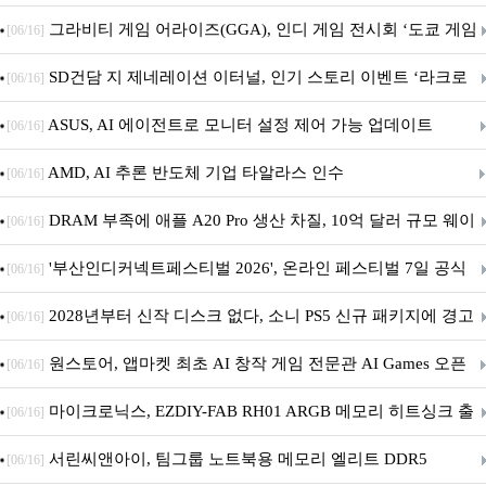
내 정식 출시
그라비티 게임 어라이즈(GGA), 인디 게임 전시회 ‘도쿄 게임
[06/16]
던전 13’ 참가!
SD건담 지 제네레이션 이터널, 인기 스토리 이벤트 ‘라크로
[06/16]
아의 용사’ 재개최 및 풍성한 기념 이벤트 실시!
ASUS, AI 에이전트로 모니터 설정 제어 가능 업데이트
[06/16]
AMD, AI 추론 반도체 기업 타알라스 인수
[06/16]
DRAM 부족에 애플 A20 Pro 생산 차질, 10억 달러 규모 웨이
[06/16]
퍼 대기
'부산인디커넥트페스티벌 2026', 온라인 페스티벌 7일 공식
[06/16]
개막... 22일간 진행
2028년부터 신작 디스크 없다, 소니 PS5 신규 패키지에 경고
[06/16]
문 추가
원스토어, 앱마켓 최초 AI 창작 게임 전문관 AI Games 오픈
[06/16]
마이크로닉스, EZDIY-FAB RH01 ARGB 메모리 히트싱크 출
[06/16]
시
서린씨앤아이, 팀그룹 노트북용 메모리 엘리트 DDR5
[06/16]