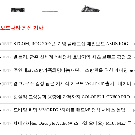
보드나라 최신 기사
STCOM, ROG 20주년 기념 플래그십 메인보드 ASUS ROG
[06/17]
Crosshair X870E EDITION 20 국내 출시 예정
벤틀리, 광주 신세계백화점서 호남지역 최초 브랜드 팝업 오
[06/17]
픈
주연테크, 소방가족희망나눔재단에 소방관을 위한 게이밍 모
[06/17]
니터·스마트 펫 침대 기부
앱코, 우주 감성 담은 기계식 키보드 'ACH108' 출시.. 네이버
[06/17]
브랜드데이 기획전 진행
현실적 고성능과 용량에 가격까지,COLORFUL CN600 PRO
[06/17]
M.2 NVMe 디앤디컴 1TB
모바일 파밍 MMORPG ‘히어로 랜드M’ 정식 서비스 돌입
[06/17]
셰에라자드, Questyle Audio(퀘스타일 오디오) 'M18i Max' 국
[06/17]