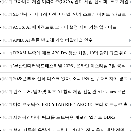
내 정식 출시
그라비티 게임 어라이즈(GGA), 인디 게임 전시회 ‘도쿄 게임
[06/17]
던전 13’ 참가!
SD건담 지 제네레이션 이터널, 인기 스토리 이벤트 ‘라크로
[06/17]
아의 용사’ 재개최 및 풍성한 기념 이벤트 실시!
ASUS, AI 에이전트로 모니터 설정 제어 가능 업데이트
[06/17]
AMD, AI 추론 반도체 기업 타알라스 인수
[06/17]
DRAM 부족에 애플 A20 Pro 생산 차질, 10억 달러 규모 웨이
[06/17]
퍼 대기
'부산인디커넥트페스티벌 2026', 온라인 페스티벌 7일 공식
[06/17]
개막... 22일간 진행
2028년부터 신작 디스크 없다, 소니 PS5 신규 패키지에 경고
[06/17]
문 추가
원스토어, 앱마켓 최초 AI 창작 게임 전문관 AI Games 오픈
[06/17]
마이크로닉스, EZDIY-FAB RH01 ARGB 메모리 히트싱크 출
[06/17]
시
서린씨앤아이, 팀그룹 노트북용 메모리 엘리트 DDR5
[06/17]
5600MHz 16GB 출시
설계 자동화 유틸리티 드림Ⅱ, 캐디안 전 사용자 대상 전면
[06/17]