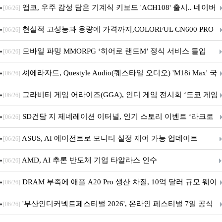
니터·스마트 펫 침대 기부
앱코, 우주 감성 담은 기계식 키보드 'ACH108' 출시.. 네이버
[06/26]
브랜드데이 기획전 진행
현실적 고성능과 용량에 가격까지,COLORFUL CN600 PRO
[06/26]
M.2 NVMe 디앤디컴 1TB
모바일 파밍 MMORPG ‘히어로 랜드M’ 정식 서비스 돌입
[06/26]
셰에라자드, Questyle Audio(퀘스타일 오디오) 'M18i Max' 국
[06/26]
내 정식 출시
그라비티 게임 어라이즈(GGA), 인디 게임 전시회 ‘도쿄 게임
[06/26]
던전 13’ 참가!
SD건담 지 제네레이션 이터널, 인기 스토리 이벤트 ‘라크로
[06/26]
아의 용사’ 재개최 및 풍성한 기념 이벤트 실시!
ASUS, AI 에이전트로 모니터 설정 제어 가능 업데이트
[06/26]
AMD, AI 추론 반도체 기업 타알라스 인수
[06/26]
DRAM 부족에 애플 A20 Pro 생산 차질, 10억 달러 규모 웨이
[06/26]
퍼 대기
'부산인디커넥트페스티벌 2026', 온라인 페스티벌 7일 공식
[06/26]