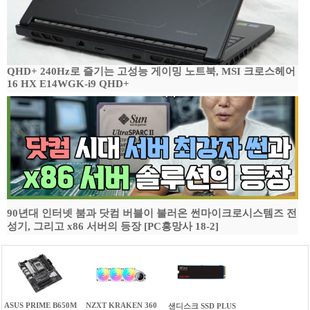
QHD+ 240Hz로 즐기는 고성능 게이밍 노트북, MSI 크로스헤어
16 HX E14WGK-i9 QHD+
90년대 인터넷 붐과 닷컴 버블이 불러온 썬마이크로시스템즈 전
성기, 그리고 x86 서버의 등장 [PC흥망사 18-2]