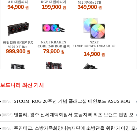
보드나라 최신 기사
STCOM, ROG 20주년 기념 플래그십 메인보드 ASUS ROG
[06/26]
Crosshair X870E EDITION 20 국내 출시 예정
벤틀리, 광주 신세계백화점서 호남지역 최초 브랜드 팝업 오
[06/26]
픈
주연테크, 소방가족희망나눔재단에 소방관을 위한 게이밍 모
[06/26]