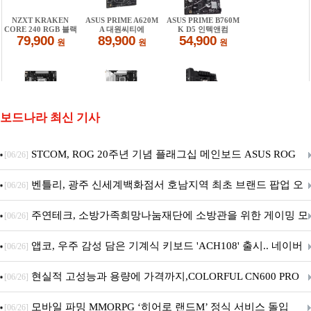
보드나라 최신 기사
STCOM, ROG 20주년 기념 플래그십 메인보드 ASUS ROG
[06/26]
Crosshair X870E EDITION 20 국내 출시 예정
벤틀리, 광주 신세계백화점서 호남지역 최초 브랜드 팝업 오
[06/26]
픈
주연테크, 소방가족희망나눔재단에 소방관을 위한 게이밍 모
[06/26]
니터·스마트 펫 침대 기부
앱코, 우주 감성 담은 기계식 키보드 'ACH108' 출시.. 네이버
[06/26]
브랜드데이 기획전 진행
현실적 고성능과 용량에 가격까지,COLORFUL CN600 PRO
[06/26]
M.2 NVMe 디앤디컴 1TB
모바일 파밍 MMORPG ‘히어로 랜드M’ 정식 서비스 돌입
[06/26]