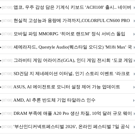
니터·스마트 펫 침대 기부
앱코, 우주 감성 담은 기계식 키보드 'ACH108' 출시.. 네이버
[07/08]
브랜드데이 기획전 진행
현실적 고성능과 용량에 가격까지,COLORFUL CN600 PRO
[07/08]
M.2 NVMe 디앤디컴 1TB
모바일 파밍 MMORPG ‘히어로 랜드M’ 정식 서비스 돌입
[07/08]
셰에라자드, Questyle Audio(퀘스타일 오디오) 'M18i Max' 국
[07/08]
내 정식 출시
그라비티 게임 어라이즈(GGA), 인디 게임 전시회 ‘도쿄 게임
[07/08]
던전 13’ 참가!
SD건담 지 제네레이션 이터널, 인기 스토리 이벤트 ‘라크로
[07/08]
아의 용사’ 재개최 및 풍성한 기념 이벤트 실시!
ASUS, AI 에이전트로 모니터 설정 제어 가능 업데이트
[07/08]
AMD, AI 추론 반도체 기업 타알라스 인수
[07/08]
DRAM 부족에 애플 A20 Pro 생산 차질, 10억 달러 규모 웨이
[07/08]
퍼 대기
'부산인디커넥트페스티벌 2026', 온라인 페스티벌 7일 공식
[07/08]