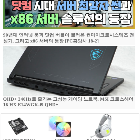
90년대 인터넷 붐과 닷컴 버블이 불러온 썬마이크로시스템즈 전
성기, 그리고 x86 서버의 등장 [PC흥망사 18-2]
QHD+ 240Hz로 즐기는 고성능 게이밍 노트북, MSI 크로스헤어
16 HX E14WGK-i9 QHD+