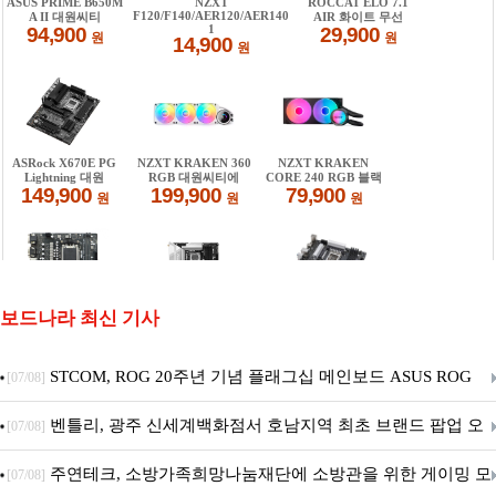
보드나라 최신 기사
STCOM, ROG 20주년 기념 플래그십 메인보드 ASUS ROG
[07/08]
Crosshair X870E EDITION 20 국내 출시 예정
벤틀리, 광주 신세계백화점서 호남지역 최초 브랜드 팝업 오
[07/08]
픈
주연테크, 소방가족희망나눔재단에 소방관을 위한 게이밍 모
[07/08]