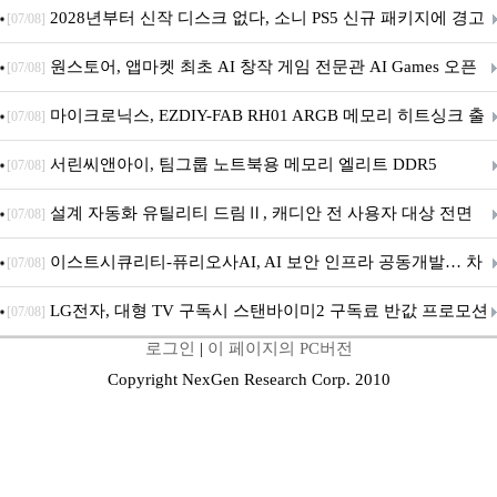
개막... 22일간 진행
2028년부터 신작 디스크 없다, 소니 PS5 신규 패키지에 경고
[07/08]
문 추가
원스토어, 앱마켓 최초 AI 창작 게임 전문관 AI Games 오픈
[07/08]
마이크로닉스, EZDIY-FAB RH01 ARGB 메모리 히트싱크 출
[07/08]
시
서린씨앤아이, 팀그룹 노트북용 메모리 엘리트 DDR5
[07/08]
5600MHz 16GB 출시
설계 자동화 유틸리티 드림Ⅱ, 캐디안 전 사용자 대상 전면
[07/08]
무상 배포
이스트시큐리티-퓨리오사AI, AI 보안 인프라 공동개발… 차
[07/08]
세대 AI 보안 플랫폼 구축
LG전자, 대형 TV 구독시 스탠바이미2 구독료 반값 프로모션
[07/08]
로그인
|
이 페이지의 PC버전
Copyright NexGen Research Corp. 2010