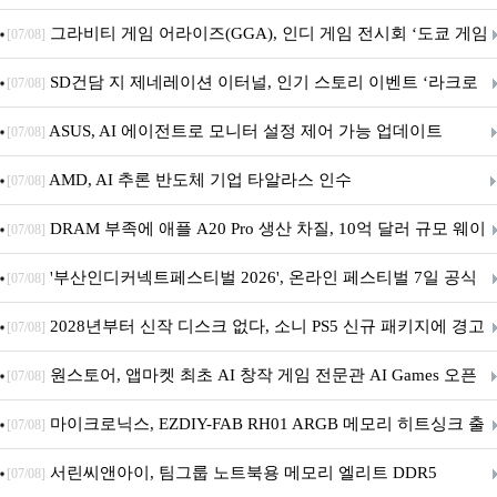
내 정식 출시
그라비티 게임 어라이즈(GGA), 인디 게임 전시회 ‘도쿄 게임
[07/08]
던전 13’ 참가!
SD건담 지 제네레이션 이터널, 인기 스토리 이벤트 ‘라크로
[07/08]
아의 용사’ 재개최 및 풍성한 기념 이벤트 실시!
ASUS, AI 에이전트로 모니터 설정 제어 가능 업데이트
[07/08]
AMD, AI 추론 반도체 기업 타알라스 인수
[07/08]
DRAM 부족에 애플 A20 Pro 생산 차질, 10억 달러 규모 웨이
[07/08]
퍼 대기
'부산인디커넥트페스티벌 2026', 온라인 페스티벌 7일 공식
[07/08]
개막... 22일간 진행
2028년부터 신작 디스크 없다, 소니 PS5 신규 패키지에 경고
[07/08]
문 추가
원스토어, 앱마켓 최초 AI 창작 게임 전문관 AI Games 오픈
[07/08]
마이크로닉스, EZDIY-FAB RH01 ARGB 메모리 히트싱크 출
[07/08]
시
서린씨앤아이, 팀그룹 노트북용 메모리 엘리트 DDR5
[07/08]