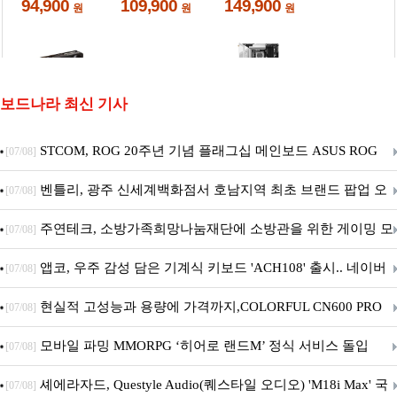
보드나라 최신 기사
STCOM, ROG 20주년 기념 플래그십 메인보드 ASUS ROG
[07/08]
Crosshair X870E EDITION 20 국내 출시 예정
벤틀리, 광주 신세계백화점서 호남지역 최초 브랜드 팝업 오
[07/08]
픈
주연테크, 소방가족희망나눔재단에 소방관을 위한 게이밍 모
[07/08]
니터·스마트 펫 침대 기부
앱코, 우주 감성 담은 기계식 키보드 'ACH108' 출시.. 네이버
[07/08]
브랜드데이 기획전 진행
현실적 고성능과 용량에 가격까지,COLORFUL CN600 PRO
[07/08]
M.2 NVMe 디앤디컴 1TB
모바일 파밍 MMORPG ‘히어로 랜드M’ 정식 서비스 돌입
[07/08]
셰에라자드, Questyle Audio(퀘스타일 오디오) 'M18i Max' 국
[07/08]