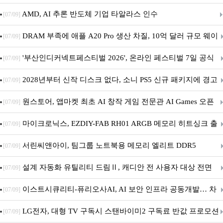
AMD, AI 추론 반도체 기업 타알라스 인수
[07/09]
DRAM 부족에 애플 A20 Pro 생산 차질, 10억 달러 규모 웨이
[07/09]
퍼 대기
'부산인디커넥트페스티벌 2026', 온라인 페스티벌 7일 공식
[07/09]
개막... 22일간 진행
2028년부터 신작 디스크 없다, 소니 PS5 신규 패키지에 경고
[07/09]
문 추가
원스토어, 앱마켓 최초 AI 창작 게임 전문관 AI Games 오픈
[07/09]
마이크로닉스, EZDIY-FAB RH01 ARGB 메모리 히트싱크 출
[07/09]
시
서린씨앤아이, 팀그룹 노트북용 메모리 엘리트 DDR5
[07/09]
5600MHz 16GB 출시
설계 자동화 유틸리티 드림Ⅱ, 캐디안 전 사용자 대상 전면
[07/09]
무상 배포
이스트시큐리티-퓨리오사AI, AI 보안 인프라 공동개발… 차
[07/09]
세대 AI 보안 플랫폼 구축
LG전자, 대형 TV 구독시 스탠바이미2 구독료 반값 프로모션
[07/09]