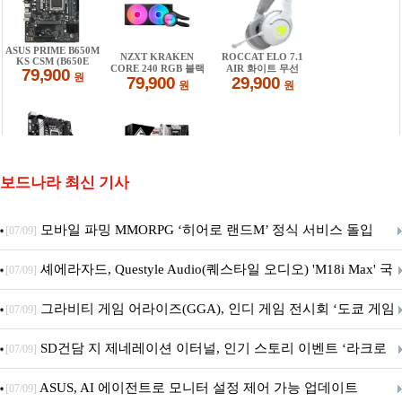
보드나라 최신 기사
모바일 파밍 MMORPG ‘히어로 랜드M’ 정식 서비스 돌입
[07/09]
셰에라자드, Questyle Audio(퀘스타일 오디오) 'M18i Max' 국
[07/09]
내 정식 출시
그라비티 게임 어라이즈(GGA), 인디 게임 전시회 ‘도쿄 게임
[07/09]
던전 13’ 참가!
SD건담 지 제네레이션 이터널, 인기 스토리 이벤트 ‘라크로
[07/09]
아의 용사’ 재개최 및 풍성한 기념 이벤트 실시!
ASUS, AI 에이전트로 모니터 설정 제어 가능 업데이트
[07/09]