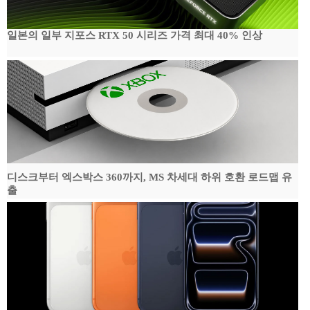
일본의 일부 지포스 RTX 50 시리즈 가격 최대 40% 인상
디스크부터 엑스박스 360까지, MS 차세대 하위 호환 로드맵 유
출