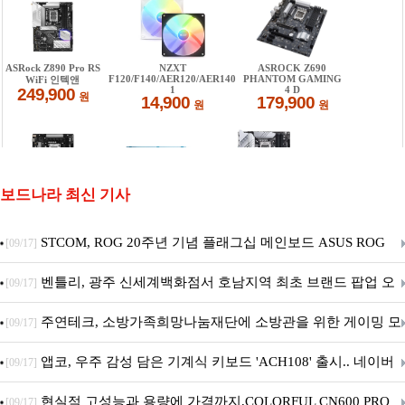
보드나라 최신 기사
STCOM, ROG 20주년 기념 플래그십 메인보드 ASUS ROG
[09/17]
Crosshair X870E EDITION 20 국내 출시 예정
벤틀리, 광주 신세계백화점서 호남지역 최초 브랜드 팝업 오
[09/17]
픈
주연테크, 소방가족희망나눔재단에 소방관을 위한 게이밍 모
[09/17]
니터·스마트 펫 침대 기부
앱코, 우주 감성 담은 기계식 키보드 'ACH108' 출시.. 네이버
[09/17]
브랜드데이 기획전 진행
현실적 고성능과 용량에 가격까지,COLORFUL CN600 PRO
[09/17]