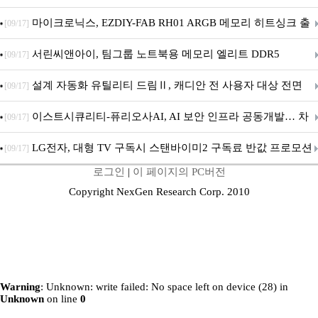
마이크로닉스, EZDIY-FAB RH01 ARGB 메모리 히트싱크 출
[09/17]
시
서린씨앤아이, 팀그룹 노트북용 메모리 엘리트 DDR5
[09/17]
5600MHz 16GB 출시
설계 자동화 유틸리티 드림Ⅱ, 캐디안 전 사용자 대상 전면
[09/17]
무상 배포
이스트시큐리티-퓨리오사AI, AI 보안 인프라 공동개발… 차
[09/17]
세대 AI 보안 플랫폼 구축
LG전자, 대형 TV 구독시 스탠바이미2 구독료 반값 프로모션
[09/17]
로그인
|
이 페이지의 PC버전
Copyright NexGen Research Corp. 2010
Warning
: Unknown: write failed: No space left on device (28) in
Unknown
on line
0