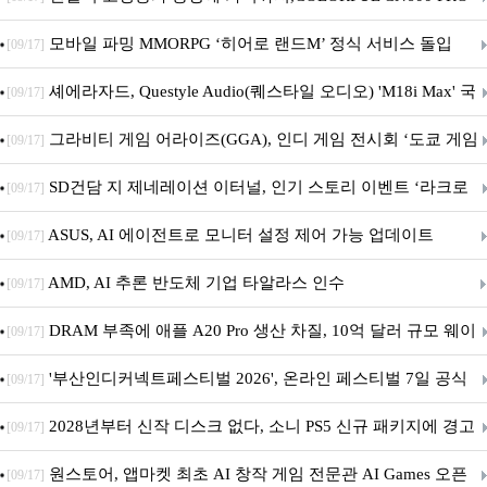
M.2 NVMe 디앤디컴 1TB
모바일 파밍 MMORPG ‘히어로 랜드M’ 정식 서비스 돌입
[09/17]
셰에라자드, Questyle Audio(퀘스타일 오디오) 'M18i Max' 국
[09/17]
내 정식 출시
그라비티 게임 어라이즈(GGA), 인디 게임 전시회 ‘도쿄 게임
[09/17]
던전 13’ 참가!
SD건담 지 제네레이션 이터널, 인기 스토리 이벤트 ‘라크로
[09/17]
아의 용사’ 재개최 및 풍성한 기념 이벤트 실시!
ASUS, AI 에이전트로 모니터 설정 제어 가능 업데이트
[09/17]
AMD, AI 추론 반도체 기업 타알라스 인수
[09/17]
DRAM 부족에 애플 A20 Pro 생산 차질, 10억 달러 규모 웨이
[09/17]
퍼 대기
'부산인디커넥트페스티벌 2026', 온라인 페스티벌 7일 공식
[09/17]
개막... 22일간 진행
2028년부터 신작 디스크 없다, 소니 PS5 신규 패키지에 경고
[09/17]
문 추가
원스토어, 앱마켓 최초 AI 창작 게임 전문관 AI Games 오픈
[09/17]