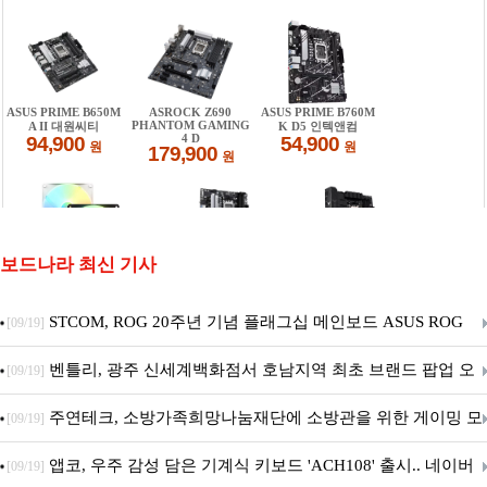
보드나라 최신 기사
STCOM, ROG 20주년 기념 플래그십 메인보드 ASUS ROG
[09/19]
Crosshair X870E EDITION 20 국내 출시 예정
벤틀리, 광주 신세계백화점서 호남지역 최초 브랜드 팝업 오
[09/19]
픈
주연테크, 소방가족희망나눔재단에 소방관을 위한 게이밍 모
[09/19]
니터·스마트 펫 침대 기부
앱코, 우주 감성 담은 기계식 키보드 'ACH108' 출시.. 네이버
[09/19]