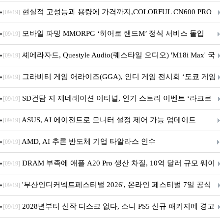
브랜드데이 기획전 진행
현실적 고성능과 용량에 가격까지,COLORFUL CN600 PRO
[09/19]
M.2 NVMe 디앤디컴 1TB
모바일 파밍 MMORPG ‘히어로 랜드M’ 정식 서비스 돌입
[09/19]
셰에라자드, Questyle Audio(퀘스타일 오디오) 'M18i Max' 국
[09/19]
내 정식 출시
그라비티 게임 어라이즈(GGA), 인디 게임 전시회 ‘도쿄 게임
[09/19]
던전 13’ 참가!
SD건담 지 제네레이션 이터널, 인기 스토리 이벤트 ‘라크로
[09/19]
아의 용사’ 재개최 및 풍성한 기념 이벤트 실시!
ASUS, AI 에이전트로 모니터 설정 제어 가능 업데이트
[09/19]
AMD, AI 추론 반도체 기업 타알라스 인수
[09/19]
DRAM 부족에 애플 A20 Pro 생산 차질, 10억 달러 규모 웨이
[09/19]
퍼 대기
'부산인디커넥트페스티벌 2026', 온라인 페스티벌 7일 공식
[09/19]
개막... 22일간 진행
2028년부터 신작 디스크 없다, 소니 PS5 신규 패키지에 경고
[09/19]