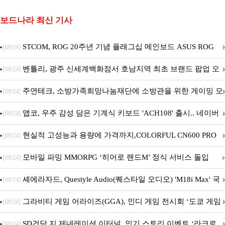
보드나라 최신 기사
STCOM, ROG 20주년 기념 플래그십 메인보드 ASUS ROG
[09/24]
Crosshair X870E EDITION 20 국내 출시 예정
벤틀리, 광주 신세계백화점서 호남지역 최초 브랜드 팝업 오
[09/24]
픈
주연테크, 소방가족희망나눔재단에 소방관을 위한 게이밍 모
[09/24]
니터·스마트 펫 침대 기부
앱코, 우주 감성 담은 기계식 키보드 'ACH108' 출시.. 네이버
[09/24]
브랜드데이 기획전 진행
현실적 고성능과 용량에 가격까지,COLORFUL CN600 PRO
[09/24]
M.2 NVMe 디앤디컴 1TB
모바일 파밍 MMORPG ‘히어로 랜드M’ 정식 서비스 돌입
[09/24]
셰에라자드, Questyle Audio(퀘스타일 오디오) 'M18i Max' 국
[09/24]
내 정식 출시
그라비티 게임 어라이즈(GGA), 인디 게임 전시회 ‘도쿄 게임
[09/24]
던전 13’ 참가!
SD건담 지 제네레이션 이터널, 인기 스토리 이벤트 ‘라크로
[09/24]