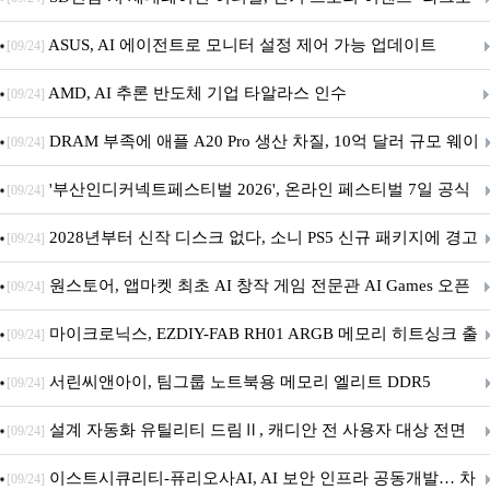
아의 용사’ 재개최 및 풍성한 기념 이벤트 실시!
ASUS, AI 에이전트로 모니터 설정 제어 가능 업데이트
[09/24]
AMD, AI 추론 반도체 기업 타알라스 인수
[09/24]
DRAM 부족에 애플 A20 Pro 생산 차질, 10억 달러 규모 웨이
[09/24]
퍼 대기
'부산인디커넥트페스티벌 2026', 온라인 페스티벌 7일 공식
[09/24]
개막... 22일간 진행
2028년부터 신작 디스크 없다, 소니 PS5 신규 패키지에 경고
[09/24]
문 추가
원스토어, 앱마켓 최초 AI 창작 게임 전문관 AI Games 오픈
[09/24]
마이크로닉스, EZDIY-FAB RH01 ARGB 메모리 히트싱크 출
[09/24]
시
서린씨앤아이, 팀그룹 노트북용 메모리 엘리트 DDR5
[09/24]
5600MHz 16GB 출시
설계 자동화 유틸리티 드림Ⅱ, 캐디안 전 사용자 대상 전면
[09/24]
무상 배포
이스트시큐리티-퓨리오사AI, AI 보안 인프라 공동개발… 차
[09/24]