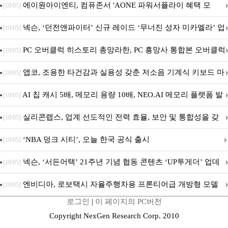
출시
에이원아이엔티, 컴퓨존서 'AONE 파워서플라이 혜택 모
[10/05]
음.ZIP' 이벤트 진행
넥슨, ‘던전앤파이터’ 신규 레이드 ‘무너진 성자 미카엘라’ 업
[10/05]
데이트!
PC 오버클럭 히스토리 총망라한, PC 흥망사 통합본 오버클럭
[10/05]
특집(1-4편)
앱코, 조용한 타건감과 실용성 갖춘 저소음 기계식 키보드 마
[10/05]
우스 세트 'KM580' 출시
AI 칩 캐시 5배, 메모리 용량 10배, NEO.AI 메모리 플랫폼 발
[10/05]
표
실리콘랩스, 업계 선도적인 전력 효율, 보안 및 통합성을 갖
[10/05]
춘 초저전력 블루투스 LE SoC ‘BG2B’ 공개
‘NBA 덩크 시티’, 오늘 한국 공식 출시
[10/05]
넥슨, ‘서든어택’ 21주년 기념 협동 콘텐츠 ‘UP투게더’ 업데
[10/05]
이트
엔비디아, 로보택시 자율주행차용 프론티어급 개방형 모델
[10/05]
로그인
|
이 페이지의 PC버전
‘알파마요 2 슈퍼’ 상업적 이용 가능
Copyright NexGen Research Corp. 2010