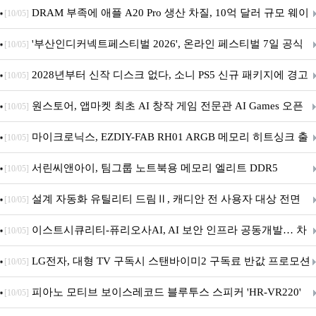
DRAM 부족에 애플 A20 Pro 생산 차질, 10억 달러 규모 웨이
[10/05]
퍼 대기
'부산인디커넥트페스티벌 2026', 온라인 페스티벌 7일 공식
[10/05]
개막... 22일간 진행
2028년부터 신작 디스크 없다, 소니 PS5 신규 패키지에 경고
[10/05]
문 추가
원스토어, 앱마켓 최초 AI 창작 게임 전문관 AI Games 오픈
[10/05]
마이크로닉스, EZDIY-FAB RH01 ARGB 메모리 히트싱크 출
[10/05]
시
서린씨앤아이, 팀그룹 노트북용 메모리 엘리트 DDR5
[10/05]
5600MHz 16GB 출시
설계 자동화 유틸리티 드림Ⅱ, 캐디안 전 사용자 대상 전면
[10/05]
무상 배포
이스트시큐리티-퓨리오사AI, AI 보안 인프라 공동개발… 차
[10/05]
세대 AI 보안 플랫폼 구축
LG전자, 대형 TV 구독시 스탠바이미2 구독료 반값 프로모션
[10/05]
피아노 모티브 보이스레코드 블루투스 스피커 'HR-VR220'
[10/05]