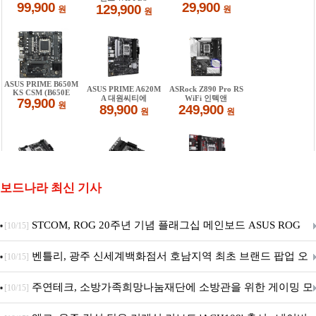
보드나라 최신 기사
STCOM, ROG 20주년 기념 플래그십 메인보드 ASUS ROG
[10/15]
Crosshair X870E EDITION 20 국내 출시 예정
벤틀리, 광주 신세계백화점서 호남지역 최초 브랜드 팝업 오
[10/15]
픈
주연테크, 소방가족희망나눔재단에 소방관을 위한 게이밍 모
[10/15]