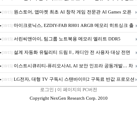
문 추가
원스토어, 앱마켓 최초 AI 창작 게임 전문관 AI Games 오픈
[10/15]
마이크로닉스, EZDIY-FAB RH01 ARGB 메모리 히트싱크 출
[10/15]
시
서린씨앤아이, 팀그룹 노트북용 메모리 엘리트 DDR5
[10/15]
5600MHz 16GB 출시
설계 자동화 유틸리티 드림Ⅱ, 캐디안 전 사용자 대상 전면
[10/15]
무상 배포
이스트시큐리티-퓨리오사AI, AI 보안 인프라 공동개발… 차
[10/15]
세대 AI 보안 플랫폼 구축
LG전자, 대형 TV 구독시 스탠바이미2 구독료 반값 프로모션
[10/15]
로그인
|
이 페이지의 PC버전
Copyright NexGen Research Corp. 2010