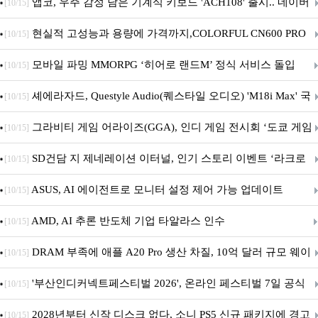
니터·스마트 펫 침대 기부
앱코, 우주 감성 담은 기계식 키보드 'ACH108' 출시.. 네이버
[10/15]
브랜드데이 기획전 진행
현실적 고성능과 용량에 가격까지,COLORFUL CN600 PRO
[10/15]
M.2 NVMe 디앤디컴 1TB
모바일 파밍 MMORPG ‘히어로 랜드M’ 정식 서비스 돌입
[10/15]
셰에라자드, Questyle Audio(퀘스타일 오디오) 'M18i Max' 국
[10/15]
내 정식 출시
그라비티 게임 어라이즈(GGA), 인디 게임 전시회 ‘도쿄 게임
[10/15]
던전 13’ 참가!
SD건담 지 제네레이션 이터널, 인기 스토리 이벤트 ‘라크로
[10/15]
아의 용사’ 재개최 및 풍성한 기념 이벤트 실시!
ASUS, AI 에이전트로 모니터 설정 제어 가능 업데이트
[10/15]
AMD, AI 추론 반도체 기업 타알라스 인수
[10/15]
DRAM 부족에 애플 A20 Pro 생산 차질, 10억 달러 규모 웨이
[10/15]
퍼 대기
'부산인디커넥트페스티벌 2026', 온라인 페스티벌 7일 공식
[10/15]
개막... 22일간 진행
2028년부터 신작 디스크 없다, 소니 PS5 신규 패키지에 경고
[10/15]