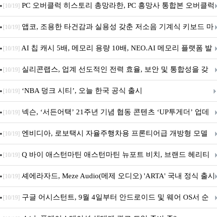
데이트!
PC 오버클럭 히스토리 총망라한, PC 흥망사 통합본 오버클럭
[10/19]
특집(1-4편)
앱코, 조용한 타건감과 실용성 갖춘 저소음 기계식 키보드 마
[10/19]
우스 세트 'KM580' 출시
AI 칩 캐시 5배, 메모리 용량 10배, NEO.AI 메모리 플랫폼 발
[10/19]
표
실리콘랩스, 업계 선도적인 전력 효율, 보안 및 통합성을 갖
[10/19]
춘 초저전력 블루투스 LE SoC ‘BG2B’ 공개
‘NBA 덩크 시티’, 오늘 한국 공식 출시
[10/19]
넥슨, ‘서든어택’ 21주년 기념 협동 콘텐츠 ‘UP투게더’ 업데
[10/19]
이트
엔비디아, 로보택시 자율주행차용 프론티어급 개방형 모델
[10/19]
‘알파마요 2 슈퍼’ 상업적 이용 가능
Q 바이 애스턴마틴 애스턴마틴 뉴포트 비치, 브랜드 헤리티
[10/19]
지 담은 ‘헤리티지 에디션 컬렉션’ 공개
셰에라자드, Meze Audio(메제 오디오) 'ARTA' 국내 정식 출시
[10/19]
구글 어시스턴트, 9월 4일부터 안드로이드 및 웨어 OS서 순
[10/19]