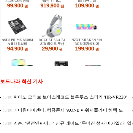
보드나라 최신 기사
피아노 모티브 보이스레코드 블루투스 스피커 'HR-VR220'
[10/19]
출시
에이원아이엔티, 컴퓨존서 'AONE 파워서플라이 혜택 모
[10/19]
음.ZIP' 이벤트 진행
넥슨, ‘던전앤파이터’ 신규 레이드 ‘무너진 성자 미카엘라’ 업
[10/19]