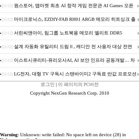
문 추가
원스토어, 앱마켓 최초 AI 창작 게임 전문관 AI Games 오픈
[11/12]
마이크로닉스, EZDIY-FAB RH01 ARGB 메모리 히트싱크 출
[11/12]
시
서린씨앤아이, 팀그룹 노트북용 메모리 엘리트 DDR5
[11/12]
5600MHz 16GB 출시
설계 자동화 유틸리티 드림Ⅱ, 캐디안 전 사용자 대상 전면
[11/12]
무상 배포
이스트시큐리티-퓨리오사AI, AI 보안 인프라 공동개발… 차
[11/12]
세대 AI 보안 플랫폼 구축
LG전자, 대형 TV 구독시 스탠바이미2 구독료 반값 프로모션
[11/12]
로그인
|
이 페이지의 PC버전
Copyright NexGen Research Corp. 2010
Warning
: Unknown: write failed: No space left on device (28) in