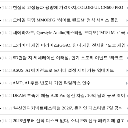
브랜드데이 기획전 진행
현실적 고성능과 용량에 가격까지,COLORFUL CN600 PRO
[11/12]
M.2 NVMe 디앤디컴 1TB
모바일 파밍 MMORPG ‘히어로 랜드M’ 정식 서비스 돌입
[11/12]
셰에라자드, Questyle Audio(퀘스타일 오디오) 'M18i Max' 국
[11/12]
내 정식 출시
그라비티 게임 어라이즈(GGA), 인디 게임 전시회 ‘도쿄 게임
[11/12]
던전 13’ 참가!
SD건담 지 제네레이션 이터널, 인기 스토리 이벤트 ‘라크로
[11/12]
아의 용사’ 재개최 및 풍성한 기념 이벤트 실시!
ASUS, AI 에이전트로 모니터 설정 제어 가능 업데이트
[11/12]
AMD, AI 추론 반도체 기업 타알라스 인수
[11/12]
DRAM 부족에 애플 A20 Pro 생산 차질, 10억 달러 규모 웨이
[11/12]
퍼 대기
'부산인디커넥트페스티벌 2026', 온라인 페스티벌 7일 공식
[11/12]
개막... 22일간 진행
2028년부터 신작 디스크 없다, 소니 PS5 신규 패키지에 경고
[11/12]