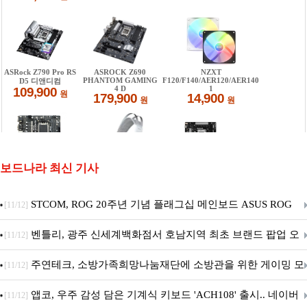
보드나라 최신 기사
STCOM, ROG 20주년 기념 플래그십 메인보드 ASUS ROG
[11/12]
Crosshair X870E EDITION 20 국내 출시 예정
벤틀리, 광주 신세계백화점서 호남지역 최초 브랜드 팝업 오
[11/12]
픈
주연테크, 소방가족희망나눔재단에 소방관을 위한 게이밍 모
[11/12]
니터·스마트 펫 침대 기부
앱코, 우주 감성 담은 기계식 키보드 'ACH108' 출시.. 네이버
[11/12]