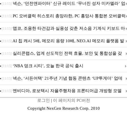
음.ZIP' 이벤트 진행
넥슨, ‘던전앤파이터’ 신규 레이드 ‘무너진 성자 미카엘라’ 업
[11/15]
데이트!
PC 오버클럭 히스토리 총망라한, PC 흥망사 통합본 오버클럭
[11/15]
특집(1-4편)
앱코, 조용한 타건감과 실용성 갖춘 저소음 기계식 키보드 마
[11/15]
우스 세트 'KM580' 출시
AI 칩 캐시 5배, 메모리 용량 10배, NEO.AI 메모리 플랫폼 발
[11/15]
표
실리콘랩스, 업계 선도적인 전력 효율, 보안 및 통합성을 갖
[11/15]
춘 초저전력 블루투스 LE SoC ‘BG2B’ 공개
‘NBA 덩크 시티’, 오늘 한국 공식 출시
[11/15]
넥슨, ‘서든어택’ 21주년 기념 협동 콘텐츠 ‘UP투게더’ 업데
[11/15]
이트
엔비디아, 로보택시 자율주행차용 프론티어급 개방형 모델
[11/15]
로그인
|
이 페이지의 PC버전
‘알파마요 2 슈퍼’ 상업적 이용 가능
Copyright NexGen Research Corp. 2010