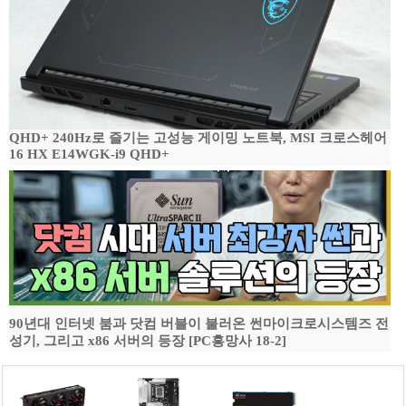
QHD+ 240Hz로 즐기는 고성능 게이밍 노트북, MSI 크로스헤어
16 HX E14WGK-i9 QHD+
90년대 인터넷 붐과 닷컴 버블이 불러온 썬마이크로시스템즈 전
성기, 그리고 x86 서버의 등장 [PC흥망사 18-2]