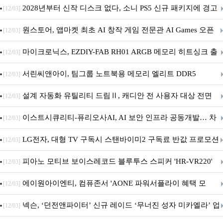
개막... 22일간 진행
2028년부터 신작 디스크 없다, 소니 PS5 신규 패키지에 경고
[12/03]
문 추가
원스토어, 앱마켓 최초 AI 창작 게임 전문관 AI Games 오픈
[12/03]
마이크로닉스, EZDIY-FAB RH01 ARGB 메모리 히트싱크 출
[12/03]
시
서린씨앤아이, 팀그룹 노트북용 메모리 엘리트 DDR5
[12/03]
5600MHz 16GB 출시
설계 자동화 유틸리티 드림Ⅱ, 캐디안 전 사용자 대상 전면
[12/03]
무상 배포
이스트시큐리티-퓨리오사AI, AI 보안 인프라 공동개발… 차
[12/03]
세대 AI 보안 플랫폼 구축
LG전자, 대형 TV 구독시 스탠바이미2 구독료 반값 프로모션
[12/03]
피아노 모티브 보이스레코드 블루투스 스피커 'HR-VR220'
[12/03]
출시
에이원아이엔티, 컴퓨존서 'AONE 파워서플라이 혜택 모
[12/03]
음.ZIP' 이벤트 진행
넥슨, ‘던전앤파이터’ 신규 레이드 ‘무너진 성자 미카엘라’ 업
[12/03]