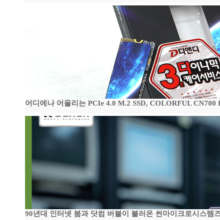
어디에나 어울리는 PCIe 4.0 M.2 SSD, COLORFUL CN700
90년대 인터넷 붐과 닷컴 버블이 불러온 썬마이크로시스템즈 전성