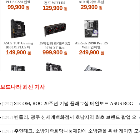
보드나라 최신 기사
STCOM, ROG 20주년 기념 플래그십 메인보드 ASUS ROG
[12/17]
Crosshair X870E EDITION 20 국내 출시 예정
벤틀리, 광주 신세계백화점서 호남지역 최초 브랜드 팝업 오
[12/17]
픈
주연테크, 소방가족희망나눔재단에 소방관을 위한 게이밍 모
[12/17]