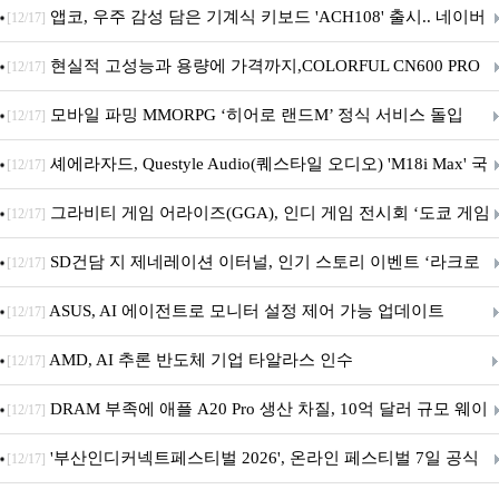
니터·스마트 펫 침대 기부
앱코, 우주 감성 담은 기계식 키보드 'ACH108' 출시.. 네이버
[12/17]
브랜드데이 기획전 진행
현실적 고성능과 용량에 가격까지,COLORFUL CN600 PRO
[12/17]
M.2 NVMe 디앤디컴 1TB
모바일 파밍 MMORPG ‘히어로 랜드M’ 정식 서비스 돌입
[12/17]
셰에라자드, Questyle Audio(퀘스타일 오디오) 'M18i Max' 국
[12/17]
내 정식 출시
그라비티 게임 어라이즈(GGA), 인디 게임 전시회 ‘도쿄 게임
[12/17]
던전 13’ 참가!
SD건담 지 제네레이션 이터널, 인기 스토리 이벤트 ‘라크로
[12/17]
아의 용사’ 재개최 및 풍성한 기념 이벤트 실시!
ASUS, AI 에이전트로 모니터 설정 제어 가능 업데이트
[12/17]
AMD, AI 추론 반도체 기업 타알라스 인수
[12/17]
DRAM 부족에 애플 A20 Pro 생산 차질, 10억 달러 규모 웨이
[12/17]
퍼 대기
'부산인디커넥트페스티벌 2026', 온라인 페스티벌 7일 공식
[12/17]