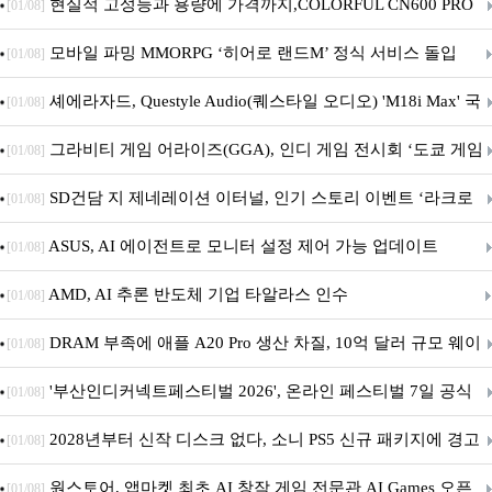
브랜드데이 기획전 진행
현실적 고성능과 용량에 가격까지,COLORFUL CN600 PRO
[01/08]
M.2 NVMe 디앤디컴 1TB
모바일 파밍 MMORPG ‘히어로 랜드M’ 정식 서비스 돌입
[01/08]
셰에라자드, Questyle Audio(퀘스타일 오디오) 'M18i Max' 국
[01/08]
내 정식 출시
그라비티 게임 어라이즈(GGA), 인디 게임 전시회 ‘도쿄 게임
[01/08]
던전 13’ 참가!
SD건담 지 제네레이션 이터널, 인기 스토리 이벤트 ‘라크로
[01/08]
아의 용사’ 재개최 및 풍성한 기념 이벤트 실시!
ASUS, AI 에이전트로 모니터 설정 제어 가능 업데이트
[01/08]
AMD, AI 추론 반도체 기업 타알라스 인수
[01/08]
DRAM 부족에 애플 A20 Pro 생산 차질, 10억 달러 규모 웨이
[01/08]
퍼 대기
'부산인디커넥트페스티벌 2026', 온라인 페스티벌 7일 공식
[01/08]
개막... 22일간 진행
2028년부터 신작 디스크 없다, 소니 PS5 신규 패키지에 경고
[01/08]
문 추가
원스토어, 앱마켓 최초 AI 창작 게임 전문관 AI Games 오픈
[01/08]