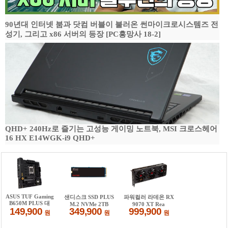
90년대 인터넷 붐과 닷컴 버블이 불러온 썬마이크로시스템즈 전
성기, 그리고 x86 서버의 등장 [PC흥망사 18-2]
QHD+ 240Hz로 즐기는 고성능 게이밍 노트북, MSI 크로스헤어
16 HX E14WGK-i9 QHD+