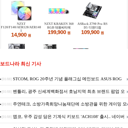
보드나라 최신 기사
STCOM, ROG 20주년 기념 플래그십 메인보드 ASUS ROG
[01/08]
Crosshair X870E EDITION 20 국내 출시 예정
벤틀리, 광주 신세계백화점서 호남지역 최초 브랜드 팝업 오
[01/08]
픈
주연테크, 소방가족희망나눔재단에 소방관을 위한 게이밍 모
[01/08]
니터·스마트 펫 침대 기부
앱코, 우주 감성 담은 기계식 키보드 'ACH108' 출시.. 네이버
[01/08]