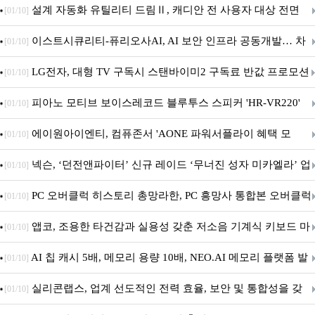
5600MHz 16GB 출시
설계 자동화 유틸리티 드림Ⅱ, 캐디안 전 사용자 대상 전면
[01/10]
무상 배포
이스트시큐리티-퓨리오사AI, AI 보안 인프라 공동개발… 차
[01/10]
세대 AI 보안 플랫폼 구축
LG전자, 대형 TV 구독시 스탠바이미2 구독료 반값 프로모션
[01/10]
피아노 모티브 보이스레코드 블루투스 스피커 'HR-VR220'
[01/10]
출시
에이원아이엔티, 컴퓨존서 'AONE 파워서플라이 혜택 모
[01/10]
음.ZIP' 이벤트 진행
넥슨, ‘던전앤파이터’ 신규 레이드 ‘무너진 성자 미카엘라’ 업
[01/10]
데이트!
PC 오버클럭 히스토리 총망라한, PC 흥망사 통합본 오버클럭
[01/10]
특집(1-4편)
앱코, 조용한 타건감과 실용성 갖춘 저소음 기계식 키보드 마
[01/10]
우스 세트 'KM580' 출시
AI 칩 캐시 5배, 메모리 용량 10배, NEO.AI 메모리 플랫폼 발
[01/10]
표
실리콘랩스, 업계 선도적인 전력 효율, 보안 및 통합성을 갖
[01/10]