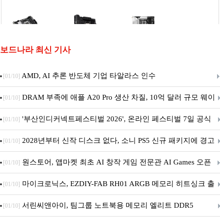
보드나라 최신 기사
AMD, AI 추론 반도체 기업 타알라스 인수
[01/10]
DRAM 부족에 애플 A20 Pro 생산 차질, 10억 달러 규모 웨이
[01/10]
퍼 대기
'부산인디커넥트페스티벌 2026', 온라인 페스티벌 7일 공식
[01/10]
개막... 22일간 진행
2028년부터 신작 디스크 없다, 소니 PS5 신규 패키지에 경고
[01/10]
문 추가
원스토어, 앱마켓 최초 AI 창작 게임 전문관 AI Games 오픈
[01/10]
마이크로닉스, EZDIY-FAB RH01 ARGB 메모리 히트싱크 출
[01/10]
시
서린씨앤아이, 팀그룹 노트북용 메모리 엘리트 DDR5
[01/10]