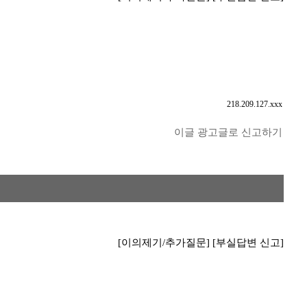
218.209.127.xxx
이글 광고글로 신고하기
[이의제기/추가질문]
[부실답변 신고]