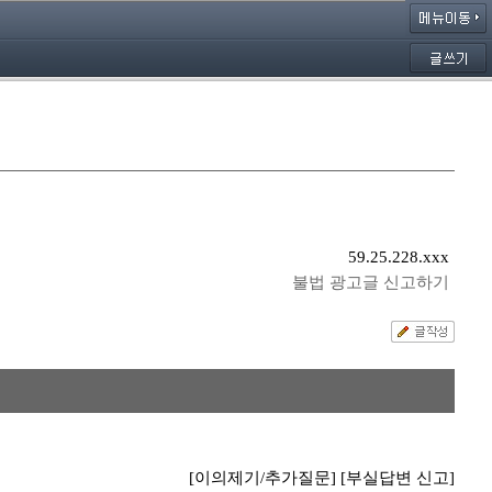
59.25.228.xxx
불법 광고글 신고하기
[이의제기/추가질문]
[부실답변 신고]