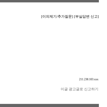
[이의제기/추가질문]
[부실답변 신고]
211.238.103.xxx
이글 광고글로 신고하기