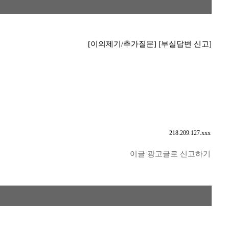
[이의제기/추가질문]
[부실답변 신고]
218.209.127.xxx
이글 광고글로 신고하기