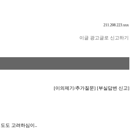
211.208.223.xxx
이글 광고글로 신고하기
[이의제기/추가질문]
[부실답변 신고]
정도도 고려하심이..