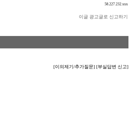
58.227.232.xxx
이글 광고글로 신고하기
[이의제기/추가질문]
[부실답변 신고]