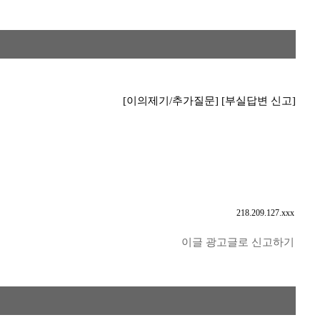
[이의제기/추가질문]
[부실답변 신고]
218.209.127.xxx
이글 광고글로 신고하기