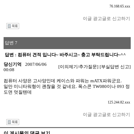
76.168.65.xxx
이글 광고글로 신고하기
I
답변 7
답변 : 컴퓨터 견적 입니다~ 바주시고~ 충고 부탁드립니다~^^
당신기억
2007/06/06
[이의제기/추가질문]
[부실답변 신고]
00:08
컴퓨터 사양은 고사양인데 케이스와 파워는 mATX파워군요.
일만 미니타워형이 괜찮을 것 같네요. 폭스콘 TW080이나 093 정
도면 멋질텐데
125.244.82.xxx
이글 광고글로 신고하기
I
이 게시물의 댓글 보기