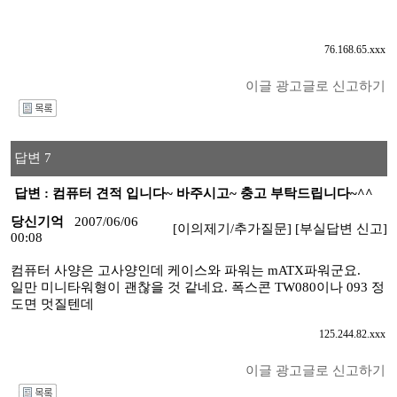
76.168.65.xxx
이글 광고글로 신고하기
I
답변 7
답변 : 컴퓨터 견적 입니다~ 바주시고~ 충고 부탁드립니다~^^
당신기억
2007/06/06
[이의제기/추가질문]
[부실답변 신고]
00:08
컴퓨터 사양은 고사양인데 케이스와 파워는 mATX파워군요.
일만 미니타워형이 괜찮을 것 같네요. 폭스콘 TW080이나 093 정
도면 멋질텐데
125.244.82.xxx
이글 광고글로 신고하기