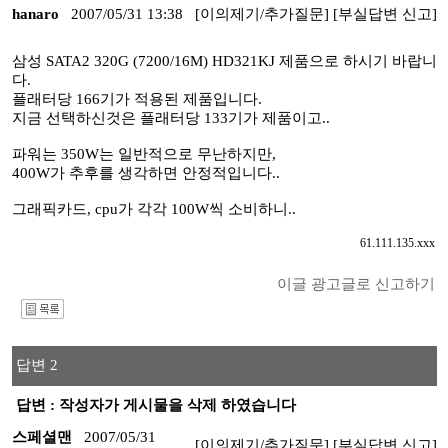
hanaro
2007/05/31 13:38
[이의제기/추가질문]
[부실답변 신고]
삼성 SATA2 320G (7200/16M) HD321KJ 제품으로 하시기 바랍니
다.
플래터당 166기가 적용된 제품입니다.
지금 선택하신것은 플래터당 133기가 제품이고..
파워는 350W는 일반적으로 무난하지만,
400W가 추후를 생각하면 안정적입니다..
그래픽카드, cpu가 각각 100W씩 소비하니..
61.111.135.xxx
이글 광고글로 신고하기
I
답변 2
답변 : 작성자가 게시물을 삭제 하였습니다
스페셜맨
2007/05/31
[이의제기/추가질문]
[부실답변 신고]