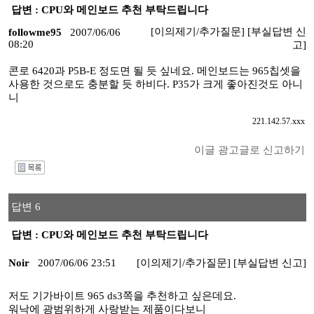
답변 : CPU와 메인보드 추천 부탁드립니다
[이의제기/추가질문]
[부실답변 신
followme95
2007/06/06
08:20
고]
콘로 6420과 P5B-E 정도면 될 듯 싶네요. 메인보드는 965칩셋을
사용한 것으로도 충분할 듯 하비다. P35가 크게 좋아진것도 아니
니
221.142.57.xxx
이글 광고글로 신고하기
I
답변 6
답변 : CPU와 메인보드 추천 부탁드립니다
Noir
2007/06/06 23:51
[이의제기/추가질문]
[부실답변 신고]
저도 기가바이트 965 ds3쪽을 추천하고 싶은데요.
워낙에 광범위하게 사랑받는 제품이다보니