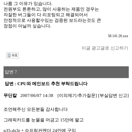
나름 그 이유가 있습니다.
전원부도 튼튼하고, 많이 사용하는 제품인 경우는
자잘한 버그들이 다 리포팅되고 해결되어서
안정적으로 사용할수있는 검증된 보드라는것도 큰
장점이 아닐까 싶습니다.
58.141.26.xxx
이글 광고글로 신고하기
I
답변 7
답변 : CPU와 메인보드 추천 부탁드립니다
무딘칼
2007/06/07 14:38
[이의제기/추가질문]
[부실답변 신고]
조언해주신 모든분들 감사합니다
그래픽카드를 눈물을 머금고 15만에 팔고
p35-ds3r + 슈프림커맨더 24만에 구입