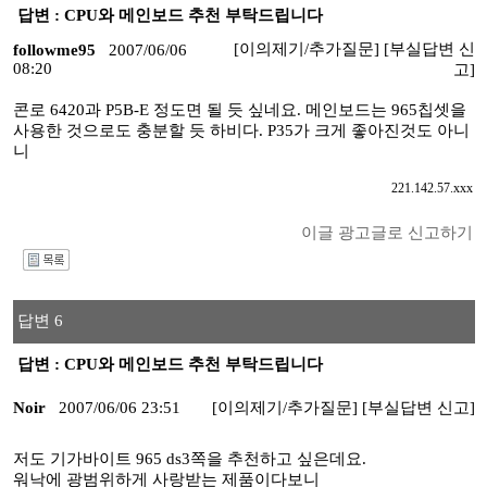
답변 : CPU와 메인보드 추천 부탁드립니다
[이의제기/추가질문]
[부실답변 신
followme95
2007/06/06
08:20
고]
콘로 6420과 P5B-E 정도면 될 듯 싶네요. 메인보드는 965칩셋을
사용한 것으로도 충분할 듯 하비다. P35가 크게 좋아진것도 아니
니
221.142.57.xxx
이글 광고글로 신고하기
I
답변 6
답변 : CPU와 메인보드 추천 부탁드립니다
Noir
2007/06/06 23:51
[이의제기/추가질문]
[부실답변 신고]
저도 기가바이트 965 ds3쪽을 추천하고 싶은데요.
워낙에 광범위하게 사랑받는 제품이다보니