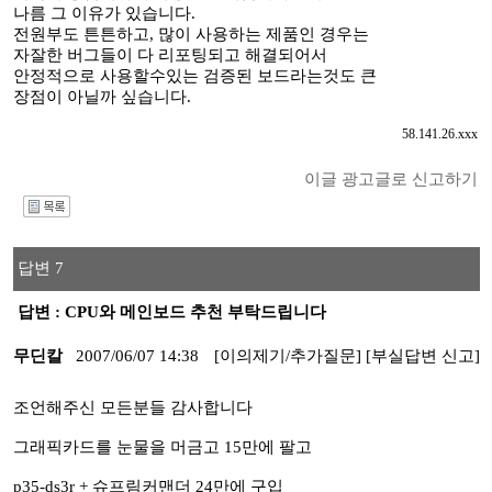
나름 그 이유가 있습니다.
전원부도 튼튼하고, 많이 사용하는 제품인 경우는
자잘한 버그들이 다 리포팅되고 해결되어서
안정적으로 사용할수있는 검증된 보드라는것도 큰
장점이 아닐까 싶습니다.
58.141.26.xxx
이글 광고글로 신고하기
I
답변 7
답변 : CPU와 메인보드 추천 부탁드립니다
무딘칼
2007/06/07 14:38
[이의제기/추가질문]
[부실답변 신고]
조언해주신 모든분들 감사합니다
그래픽카드를 눈물을 머금고 15만에 팔고
p35-ds3r + 슈프림커맨더 24만에 구입