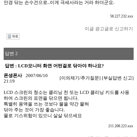
안경 닦는 손수건으로..이게 극세사라는 거라 하더군요.
58.227.232.xxx
이글 광고글로 신고하기
I
답변 2
답변 : LCD모니터 화면 어떤걸로 닦아야 하나요?
폰생폰사
2007/06/10
[이의제기/추가질문]
[부실답변 신고]
21:19
LCD 스크린의 청소는 클리닝 천 또는 LCD 클리닝 키드를 사용
하여 스크린의 표면을 닦으면 됩니다.
특별히 용액을 쓰는 것보다 물을 약간 뭍혀
닦아 주는 것이 가장 좋습니다.
물로 기스위험이 있으니 살살 닦으세요
211.208.223.xxx