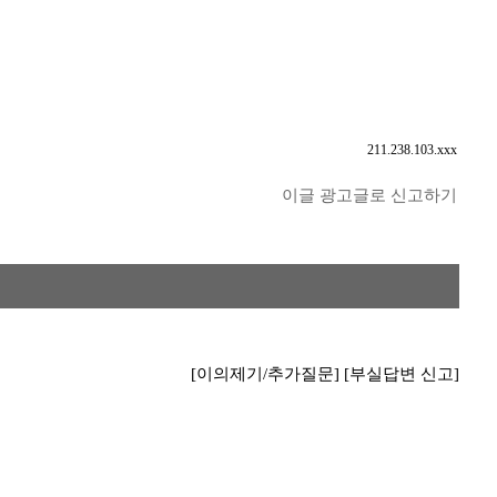
211.238.103.xxx
이글 광고글로 신고하기
[이의제기/추가질문]
[부실답변 신고]