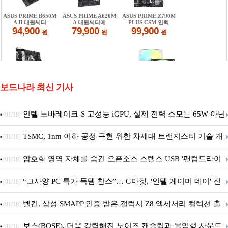
보드나라 최신 기사
인텔 노바레이크-S 고성능 iGPU, 실제 전력 소모는 65W 아닌
[01/18]
40W?
TSMC, 1nm 이하 공정 구현 위한 차세대 트랜지스터 기술 개
[01/18]
발
암호화 영역 자체를 숨긴 오픈소스 스텔스 USB '팬텀드라이
[01/18]
브' 공개
“고사양 PC 특가 득템 찬스”… G마켓, '인텔 게이머 데이' 진
[01/18]
행
벨킨, 삼성 SMAPP 인증 받은 갤럭시 Z8 액세서리 컬렉션 출
[01/18]
시
보스(BOSE), 더욱 강력해진 노이즈 캔슬링과 몰입형 사운드
[01/18]