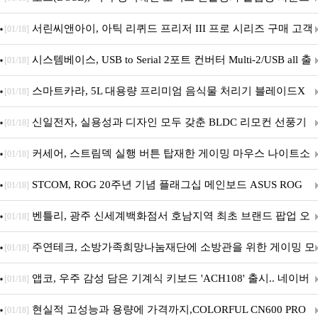
의 ‘QC 헤드폰 2세대’ 출시
서린씨앤아이, 아틱 리퀴드 프리저 III 프로 시리즈 구매 고객
[01/18]
대상 P12 프로 PST 증정 프로모션 진행
시스템베이스, USB to Serial 2포트 컨버터 Multi-2/USB all 출
[01/18]
시
스마트카라, 5L 대용량 프리미엄 음식물 처리기 블레이드X
[01/18]
그라나이트S 출시
신일전자, 실용성과 디자인 모두 갖춘 BLDC 리모컨 선풍기
[01/18]
출시
커세어, 스트림덱 실행 버튼 탑재한 게이밍 마우스 나이트소
[01/18]
드 v2 와이어리스 SD 출시
STCOM, ROG 20주년 기념 플래그십 메인보드 ASUS ROG
[01/18]
Crosshair X870E EDITION 20 국내 출시 예정
벤틀리, 광주 신세계백화점서 호남지역 최초 브랜드 팝업 오
[01/18]
픈
주연테크, 소방가족희망나눔재단에 소방관을 위한 게이밍 모
[01/18]
니터·스마트 펫 침대 기부
앱코, 우주 감성 담은 기계식 키보드 'ACH108' 출시.. 네이버
[01/18]
브랜드데이 기획전 진행
현실적 고성능과 용량에 가격까지,COLORFUL CN600 PRO
[01/18]